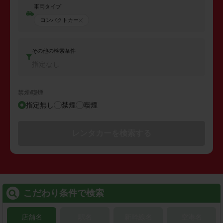
車両タイプ
コンパクトカー
その他の検索条件
指定なし
禁煙/喫煙
指定無し
禁煙
喫煙
レンタカーを検索する
こだわり条件で検索
店舗名
駅名
新幹線名
空港名