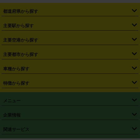
都道府県から探す
・
北海道
・
青森県
・
岩手県
・
宮城県
・
秋田県
・
山形県
主要駅から探す
・
福島県
・
東京都
・
神奈川県
・
埼玉県
・
千葉県
・
茨城県
・
札幌駅
・
仙台駅
・
新宿駅
・
池袋駅
・
渋谷駅
・
東京駅
主要空港から探す
・
栃木県
・
群馬県
・
山梨県
・
愛知県
・
静岡県
・
岐阜県
・
横浜駅
・
川崎駅
・
大宮駅
・
西船橋駅
・
柏駅
・
名古屋駅
・
新千歳空港
・
仙台空港
主要都市から探す
・
長野県
・
新潟県
・
富山県
・
石川県
・
福井県
・
大阪府
・
大阪駅
・
難波駅
・
三宮駅
・
京都駅
・
広島駅
・
博多駅
・
成田空港
・
羽田空港
・
兵庫県
・
京都府
・
滋賀県
・
和歌山県
・
奈良県
・
三重県
・
札幌市
・
仙台市
車種から探す
・
熊本駅
・
那覇空港駅
・
中部国際空港セントレア
・
関西国際空港
・
鳥取県
・
島根県
・
岡山県
・
広島県
・
山口県
・
徳島県
・
千葉市
・
さいたま市
・
軽自動車
・
コンパクトカー
・
ステーションワゴン・セダン
特徴から探す
・
大阪国際空港（伊丹空港）
・
神戸空港
・
香川県
・
愛媛県
・
高知県
・
福岡県
・
佐賀県
・
長崎県
・
横浜市
・
川崎市
・
ミニバン・ワンボックス
・
高級ミニバン・ワンボックス
・
SUV
・
岡山空港
・
徳島空港
・
ハイブリッド
・
宅配レンタカー
・
ETCカードレンタル
・
熊本県
・
大分県
・
宮崎県
・
鹿児島県
・
沖縄県
・
相模原市
・
新潟市
メニュー
・
軽トラック・商用バン
・
福岡空港
・
鹿児島空港
・
長期レンタル
・
深夜時間帯レンタル
・
免責補償プラス
・
静岡市
・
浜松市
・
・
トラック・バン
トップページ
・
はじめての方へ
・
ご利用案内
(タウンエースバン、ライトエースバン等)
企業情報
・
那覇空港
・
パーフェクト補償
・
スタッドレスタイヤ
・
直前予約
・
名古屋市
・
京都市
・
・
トラック・バン
ベストレート保証
・
予約から返却まで
・
・
店舗オリジナル
利用シーン別ガイ
(ハイエースバン・キャラバン等)
・
・
ニコパス(アプリ)
会社概要
・
ニュース
・
国際運転免許証
・
フランチャイズ募集
・
営業時間外返却サービス
・
個人情報保護
関連サービス
・
大阪市
・
堺市
ド
・
・
レッカー搬送サービス
カスタマーハラスメントに対する基本方針