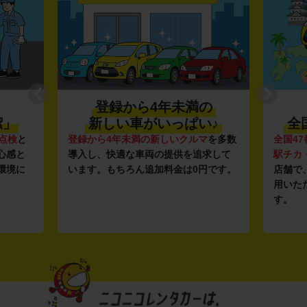
登録から4年未満の
潔」
新しい車がいっぱい♪
全
点検
と
登録から4年未満の新しいクルマ
を多数
全国47
心感と
導入し、快適な車両の提供を追求して
駅チカ
環境に
います。もちろん追加料金は0円です。
店舗で
用いた
す。