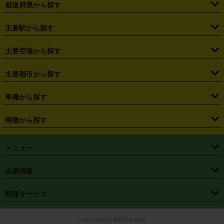
都道府県から探す
・
北海道
・
青森県
・
岩手県
・
宮城県
・
秋田県
・
山形県
主要駅から探す
・
福島県
・
東京都
・
神奈川県
・
埼玉県
・
千葉県
・
茨城県
・
札幌駅
・
仙台駅
・
新宿駅
・
池袋駅
・
渋谷駅
・
東京駅
主要空港から探す
・
栃木県
・
群馬県
・
山梨県
・
愛知県
・
静岡県
・
岐阜県
・
横浜駅
・
川崎駅
・
大宮駅
・
西船橋駅
・
柏駅
・
名古屋駅
・
新千歳空港
・
仙台空港
主要都市から探す
・
長野県
・
新潟県
・
富山県
・
石川県
・
福井県
・
大阪府
・
大阪駅
・
難波駅
・
三宮駅
・
京都駅
・
広島駅
・
博多駅
・
成田空港
・
羽田空港
・
兵庫県
・
京都府
・
滋賀県
・
和歌山県
・
奈良県
・
三重県
・
札幌市
・
仙台市
車種から探す
・
熊本駅
・
那覇空港駅
・
中部国際空港セントレア
・
関西国際空港
・
鳥取県
・
島根県
・
岡山県
・
広島県
・
山口県
・
徳島県
・
千葉市
・
さいたま市
・
軽自動車
・
コンパクトカー
・
ステーションワゴン・セダン
特徴から探す
・
大阪国際空港（伊丹空港）
・
神戸空港
・
香川県
・
愛媛県
・
高知県
・
福岡県
・
佐賀県
・
長崎県
・
横浜市
・
川崎市
・
ミニバン・ワンボックス
・
高級ミニバン・ワンボックス
・
SUV
・
岡山空港
・
徳島空港
・
ハイブリッド
・
宅配レンタカー
・
ETCカードレンタル
・
熊本県
・
大分県
・
宮崎県
・
鹿児島県
・
沖縄県
・
相模原市
・
新潟市
メニュー
・
軽トラック・商用バン
・
福岡空港
・
鹿児島空港
・
長期レンタル
・
深夜時間帯レンタル
・
免責補償プラス
・
静岡市
・
浜松市
・
・
トラック・バン
トップページ
・
はじめての方へ
・
ご利用案内
(タウンエースバン、ライトエースバン等)
企業情報
・
那覇空港
・
パーフェクト補償
・
スタッドレスタイヤ
・
直前予約
・
名古屋市
・
京都市
・
・
トラック・バン
ベストレート保証
・
予約から返却まで
・
・
店舗オリジナル
利用シーン別ガイ
(ハイエースバン・キャラバン等)
・
・
ニコパス(アプリ)
会社概要
・
ニュース
・
国際運転免許証
・
フランチャイズ募集
・
営業時間外返却サービス
・
個人情報保護
関連サービス
・
大阪市
・
堺市
ド
・
・
レッカー搬送サービス
カスタマーハラスメントに対する基本方針
・
神戸市
・
岡山市
・
・
車種・料金
カーリースなら「定額ニコノリパック」
・
店舗を探す
・
キャンペーン
© NICONICO RENT A CAR
・
特定商取引法に基づく表記
・
旅行業約款