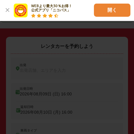
・
和歌山市
・
田辺市
・
新宮市
WEBより最大30％お得！

開く
公式アプリ「ニコパス」
・
紀の川市
・
伊都郡高野町
レンタカーを予約しよう
出発
出発店舗、エリアを入力
出発日時
2026年08月09日 (日)
16:00
返却日時
2026年08月10日 (月)
16:00
車両タイプ