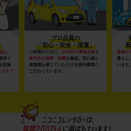
プロ品質の
〜
「安心・安全・清潔」
新
組み
。
ご利用のたびに、
24項目の車両点検
と
登録か
既存イ
車内外の清掃・除菌
を徹底。安心感と
導入し
を削減
清潔感を感じていただける車内環境に
います
ーズナブ
こだわっています。