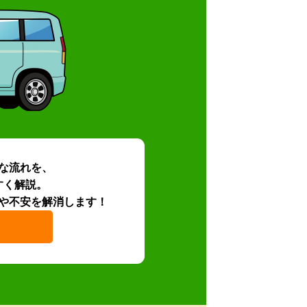
な流れを、
すく解説。
や不安を解消します！