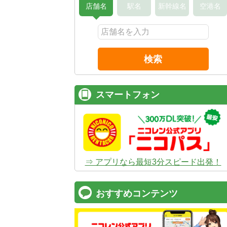
店舗名
駅名
新幹線名
空港名
検索
スマートフォン
⇒ アプリなら最短3分スピード出発！
おすすめコンテンツ