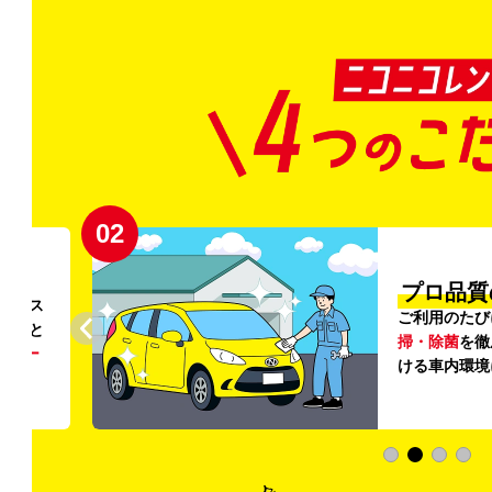
02
円〜
プロ品質
リンス
ご利用のたび
ること
掃・除菌
を徹
う
リー
ける車内環境