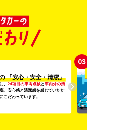
03
の
「安心・安全・清潔」
に、
24項目の車両点検
と
車内外の清
底。安心感と清潔感を感じていただ
にこだわっています。