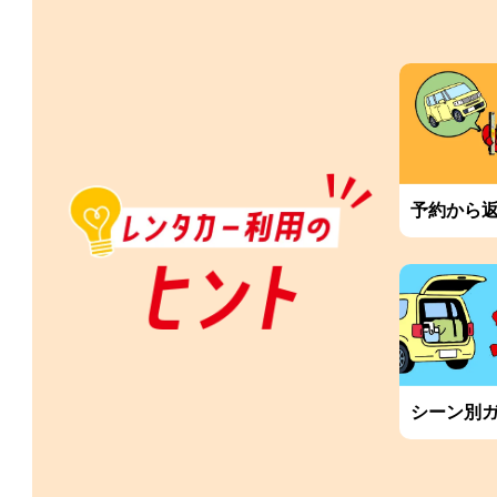
予約から
シーン別