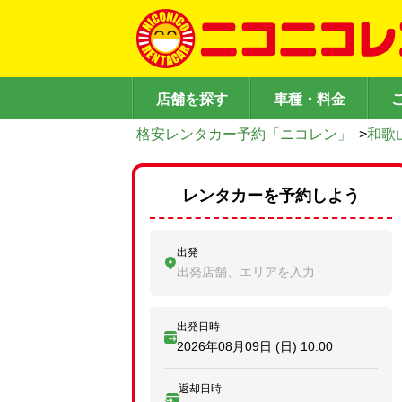
店舗を探す
車種・料金
格安レンタカー予約「ニコレン」
>
和歌
レンタカーを予約しよう
出発
出発店舗、エリアを入力
出発日時
2026年08月09日 (日)
10:00
返却日時