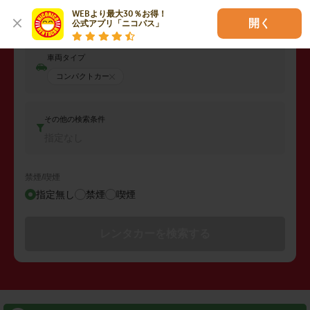
返却日時
WEBより最大30％お得！

2026年08月07日 (金)
11:00
開く
公式アプリ「ニコパス」
車両タイプ
コンパクトカー
その他の検索条件
指定なし
禁煙/喫煙
指定無し
禁煙
喫煙
レンタカーを検索する