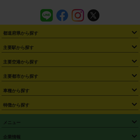
都道府県から探す
・
北海道
・
青森県
・
岩手県
・
宮城県
・
秋田県
・
山形県
主要駅から探す
・
福島県
・
東京都
・
神奈川県
・
埼玉県
・
千葉県
・
茨城県
・
札幌駅
・
仙台駅
・
新宿駅
・
池袋駅
・
渋谷駅
・
東京駅
主要空港から探す
・
栃木県
・
群馬県
・
山梨県
・
愛知県
・
静岡県
・
岐阜県
・
横浜駅
・
川崎駅
・
大宮駅
・
西船橋駅
・
柏駅
・
名古屋駅
・
新千歳空港
・
仙台空港
主要都市から探す
・
長野県
・
新潟県
・
富山県
・
石川県
・
福井県
・
大阪府
・
大阪駅
・
難波駅
・
三宮駅
・
京都駅
・
広島駅
・
博多駅
・
成田空港
・
羽田空港
・
兵庫県
・
京都府
・
滋賀県
・
和歌山県
・
奈良県
・
三重県
・
札幌市
・
仙台市
車種から探す
・
熊本駅
・
那覇空港駅
・
中部国際空港セントレア
・
関西国際空港
・
鳥取県
・
島根県
・
岡山県
・
広島県
・
山口県
・
徳島県
・
千葉市
・
さいたま市
・
軽自動車
・
コンパクトカー
・
ステーションワゴン・セダン
特徴から探す
・
大阪国際空港（伊丹空港）
・
神戸空港
・
香川県
・
愛媛県
・
高知県
・
福岡県
・
佐賀県
・
長崎県
・
横浜市
・
川崎市
・
ミニバン・ワンボックス
・
高級ミニバン・ワンボックス
・
SUV
・
岡山空港
・
徳島空港
・
ハイブリッド
・
宅配レンタカー
・
ETCカードレンタル
・
熊本県
・
大分県
・
宮崎県
・
鹿児島県
・
沖縄県
・
相模原市
・
新潟市
メニュー
・
軽トラック・商用バン
・
福岡空港
・
鹿児島空港
・
長期レンタル
・
深夜時間帯レンタル
・
免責補償プラス
・
静岡市
・
浜松市
・
・
トラック・バン
トップページ
・
はじめての方へ
・
ご利用案内
(タウンエースバン、ライトエースバン等)
企業情報
・
那覇空港
・
パーフェクト補償
・
スタッドレスタイヤ
・
直前予約