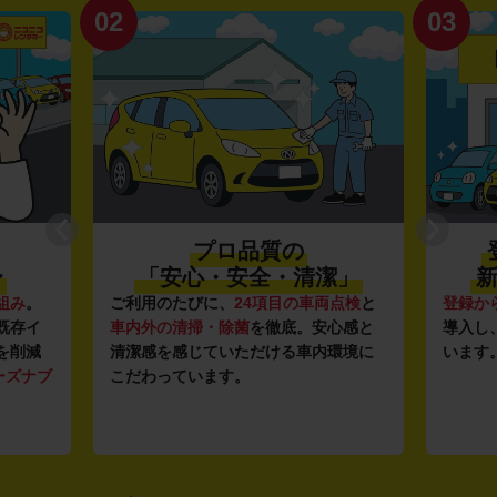
02
03
プロ品質の
〜
「安心・安全・清潔」
新
組み
。
ご利用のたびに、
24項目の車両点検
と
登録か
既存イ
車内外の清掃・除菌
を徹底。安心感と
導入し
を削減
清潔感を感じていただける車内環境に
います
ーズナブ
こだわっています。