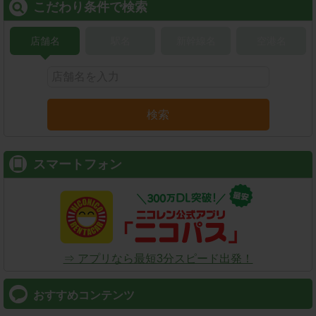
こだわり条件で検索
店舗名
駅名
新幹線名
空港名
検索
スマートフォン
⇒ アプリなら最短3分スピード出発！
おすすめコンテンツ