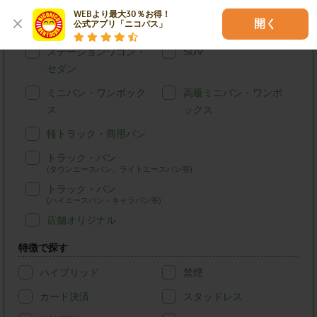
車種別で探す
WEBより最大30％お得！

開く
公式アプリ「ニコパス」
軽自動車
コンパクトカー
ステーションワゴン・
SUV
セダン
ミニバン・ワンボック
高級ミニバン・ワンボ
ス
ックス
軽トラック・商用バン
トラック・バン
(タウンエースバン、ライトエースバン等)
トラック・バン
(ハイエースバン・キャラバン等)
店舗オリジナル
特徴で探す
ハイブリッド
禁煙
カード決済
スタッドレス