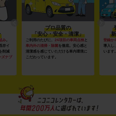
プロ品質の
〜
「安心・安全・清潔」
新
組み
。
ご利用のたびに、
24項目の車両点検
と
登録か
既存イ
車内外の清掃・除菌
を徹底。安心感と
導入し
を削減
清潔感を感じていただける車内環境に
います
ーズナブ
こだわっています。