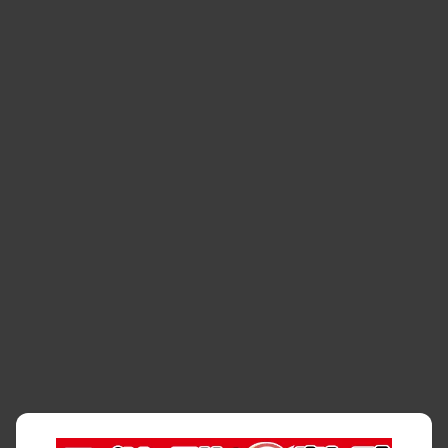
り組み
・
福岡市
・
熊本市
・
清潔・快適な車内
・
徹底した車両点検
・
新しいクルマ
空間
・
お客様の声
・
お客様大賞
・
よくある質問
・
お問い合わせ
・
予約キャンセル・
・
保険・補償
変更
・
事故・故障
・
交通違反
・
サイトマップ
・
貸渡約款
・
利用規約