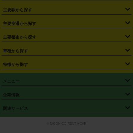
・
北海道
・
青森県
・
岩手県
・
宮城県
・
秋田県
・
山形県
主要駅から探す
・
福島県
・
東京都
・
神奈川県
・
埼玉県
・
千葉県
・
茨城県
・
札幌駅
・
仙台駅
・
新宿駅
・
池袋駅
・
渋谷駅
・
東京駅
主要空港から探す
・
栃木県
・
群馬県
・
山梨県
・
愛知県
・
静岡県
・
岐阜県
・
横浜駅
・
川崎駅
・
大宮駅
・
西船橋駅
・
柏駅
・
名古屋駅
・
新千歳空港
・
仙台空港
主要都市から探す
・
長野県
・
新潟県
・
富山県
・
石川県
・
福井県
・
大阪府
・
大阪駅
・
難波駅
・
三宮駅
・
京都駅
・
広島駅
・
博多駅
・
成田空港
・
羽田空港
・
兵庫県
・
京都府
・
滋賀県
・
和歌山県
・
奈良県
・
三重県
・
札幌市
・
仙台市
車種から探す
・
熊本駅
・
那覇空港駅
・
中部国際空港セントレア
・
関西国際空港
・
鳥取県
・
島根県
・
岡山県
・
広島県
・
山口県
・
徳島県
・
千葉市
・
さいたま市
・
軽自動車
・
コンパクトカー
・
ステーションワゴン・セダン
特徴から探す
・
大阪国際空港（伊丹空港）
・
神戸空港
・
香川県
・
愛媛県
・
高知県
・
福岡県
・
佐賀県
・
長崎県
・
横浜市
・
川崎市
・
ミニバン・ワンボックス
・
高級ミニバン・ワンボックス
・
SUV
・
岡山空港
・
徳島空港
・
ハイブリッド
・
宅配レンタカー
・
ETCカードレンタル
・
熊本県
・
大分県
・
宮崎県
・
鹿児島県
・
沖縄県
・
相模原市
・
新潟市
メニュー
・
軽トラック・商用バン
・
福岡空港
・
鹿児島空港
・
長期レンタル
・
深夜時間帯レンタル
・
免責補償プラス
・
静岡市
・
浜松市
・
・
トラック・バン
トップページ
・
はじめての方へ
・
ご利用案内
(タウンエースバン、ライトエースバン等)
企業情報
・
那覇空港
・
パーフェクト補償
・
スタッドレスタイヤ
・
直前予約
・
名古屋市
・
京都市
・
・
トラック・バン
ベストレート保証
・
予約から返却まで
・
・
店舗オリジナル
利用シーン別ガイ
(ハイエースバン・キャラバン等)
・
・
ニコパス(アプリ)
会社概要
・
ニュース
・
国際運転免許証
・
フランチャイズ募集
・
営業時間外返却サービス
・
個人情報保護
関連サービス
・
大阪市
・
堺市
ド
・
・
レッカー搬送サービス
カスタマーハラスメントに対する基本方針
・
神戸市
・
岡山市
・
・
車種・料金
カーリースなら「定額ニコノリパック」
・
店舗を探す
・
キャンペーン
© NICONICO RENT A CAR
・
特定商取引法に基づく表記
・
旅行業約款
・
広島市
・
北九州市
・
・
会員特典
超短期カーリースの「ニコリース」
・
選ばれる理由
・
安心・安全への取