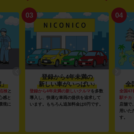
03
04
登録から4年未満の
潔」
新しい車がいっぱい♪
全
点検
と
登録から4年未満の新しいクルマ
を多数
全国47
心感と
導入し、快適な車両の提供を追求して
駅チカ
環境に
います。もちろん追加料金は0円です。
店舗で
用いた
す。