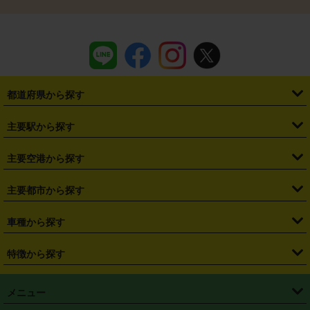
都道府県から探す
・
北海道
・
青森県
・
岩手県
・
宮城県
・
秋田県
・
山形県
主要駅から探す
・
福島県
・
東京都
・
神奈川県
・
埼玉県
・
千葉県
・
茨城県
・
札幌駅
・
仙台駅
・
新宿駅
・
池袋駅
・
渋谷駅
・
東京駅
主要空港から探す
・
栃木県
・
群馬県
・
山梨県
・
愛知県
・
静岡県
・
岐阜県
・
横浜駅
・
川崎駅
・
大宮駅
・
西船橋駅
・
柏駅
・
名古屋駅
・
新千歳空港
・
仙台空港
主要都市から探す
・
長野県
・
新潟県
・
富山県
・
石川県
・
福井県
・
大阪府
・
大阪駅
・
難波駅
・
三宮駅
・
京都駅
・
広島駅
・
博多駅
・
成田空港
・
羽田空港
・
兵庫県
・
京都府
・
滋賀県
・
和歌山県
・
奈良県
・
三重県
・
札幌市
・
仙台市
車種から探す
・
熊本駅
・
那覇空港駅
・
中部国際空港セントレア
・
関西国際空港
・
鳥取県
・
島根県
・
岡山県
・
広島県
・
山口県
・
徳島県
・
千葉市
・
さいたま市
・
軽自動車
・
コンパクトカー
・
ステーションワゴン・セダン
特徴から探す
・
大阪国際空港（伊丹空港）
・
神戸空港
・
香川県
・
愛媛県
・
高知県
・
福岡県
・
佐賀県
・
長崎県
・
横浜市
・
川崎市
・
ミニバン・ワンボックス
・
高級ミニバン・ワンボックス
・
SUV
・
岡山空港
・
徳島空港
・
ハイブリッド
・
宅配レンタカー
・
ETCカードレンタル
・
熊本県
・
大分県
・
宮崎県
・
鹿児島県
・
沖縄県
・
相模原市
・
新潟市
メニュー
・
軽トラック・商用バン
・
福岡空港
・
鹿児島空港
・
長期レンタル
・
深夜時間帯レンタル
・
免責補償プラス
・
静岡市
・
浜松市