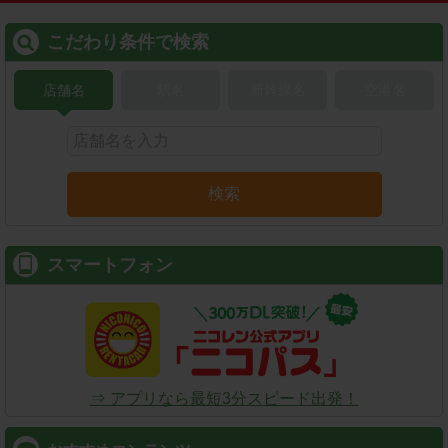
こだわり条件で検索
店舗名
駅名
新幹線名
空港名
検索
スマートフォン
⇒ アプリなら最短3分スピード出発！