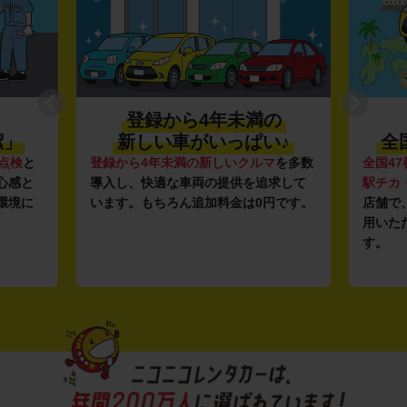
登録から4年未満の
潔」
新しい車がいっぱい♪
全
点検
と
登録から4年未満の新しいクルマ
を多数
全国47
心感と
導入し、快適な車両の提供を追求して
駅チカ
環境に
います。もちろん追加料金は0円です。
店舗で
用いた
す。