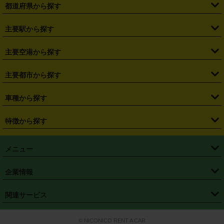
都道府県から探す
・
北海道
・
青森県
・
岩手県
・
宮城県
・
秋田県
・
山形県
主要駅から探す
・
福島県
・
東京都
・
神奈川県
・
埼玉県
・
千葉県
・
茨城県
・
札幌駅
・
仙台駅
・
新宿駅
・
池袋駅
・
渋谷駅
・
東京駅
主要空港から探す
・
栃木県
・
群馬県
・
山梨県
・
愛知県
・
静岡県
・
岐阜県
・
横浜駅
・
川崎駅
・
大宮駅
・
西船橋駅
・
柏駅
・
名古屋駅
・
新千歳空港
・
仙台空港
主要都市から探す
・
長野県
・
新潟県
・
富山県
・
石川県
・
福井県
・
大阪府
・
大阪駅
・
難波駅
・
三宮駅
・
京都駅
・
広島駅
・
博多駅
・
成田空港
・
羽田空港
・
兵庫県
・
京都府
・
滋賀県
・
和歌山県
・
奈良県
・
三重県
・
札幌市
・
仙台市
車種から探す
・
熊本駅
・
那覇空港駅
・
中部国際空港セントレア
・
関西国際空港
・
鳥取県
・
島根県
・
岡山県
・
広島県
・
山口県
・
徳島県
・
千葉市
・
さいたま市
・
軽自動車
・
コンパクトカー
・
ステーションワゴン・セダン
特徴から探す
・
大阪国際空港（伊丹空港）
・
神戸空港
・
香川県
・
愛媛県
・
高知県
・
福岡県
・
佐賀県
・
長崎県
・
横浜市
・
川崎市
・
ミニバン・ワンボックス
・
高級ミニバン・ワンボックス
・
SUV
・
岡山空港
・
徳島空港
・
ハイブリッド
・
宅配レンタカー
・
ETCカードレンタル
・
熊本県
・
大分県
・
宮崎県
・
鹿児島県
・
沖縄県
・
相模原市
・
新潟市
メニュー
・
軽トラック・商用バン
・
福岡空港
・
鹿児島空港
・
長期レンタル
・
深夜時間帯レンタル
・
免責補償プラス
・
静岡市
・
浜松市
・
・
トラック・バン
トップページ
・
はじめての方へ
・
ご利用案内
(タウンエースバン、ライトエースバン等)
企業情報
・
那覇空港
・
パーフェクト補償
・
スタッドレスタイヤ
・
直前予約
・
名古屋市
・
京都市
・
・
トラック・バン
ベストレート保証
・
予約から返却まで
・
・
店舗オリジナル
利用シーン別ガイ
(ハイエースバン・キャラバン等)
・
・
ニコパス(アプリ)
会社概要
・
ニュース
・
国際運転免許証
・
フランチャイズ募集
・
営業時間外返却サービス
・
個人情報保護
関連サービス
・
大阪市
・
堺市
ド
・
・
レッカー搬送サービス
カスタマーハラスメントに対する基本方針
・
神戸市
・
岡山市
・
・
車種・料金
カーリースなら「定額ニコノリパック」
・
店舗を探す
・
キャンペーン
© NICONICO RENT A CAR
・
特定商取引法に基づく表記
・
旅行業約款