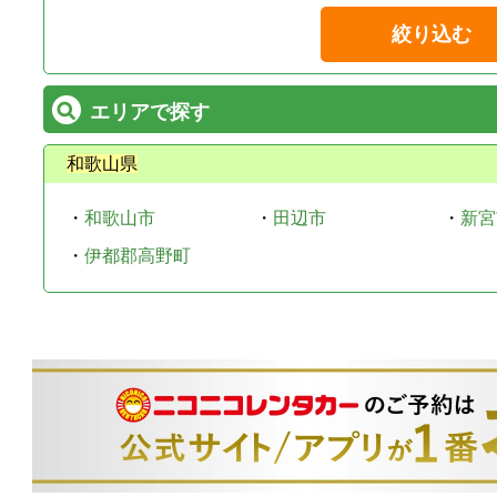
絞り込む
エリアで探す
和歌山県
・
和歌山市
・
田辺市
・
新宮
・
伊都郡高野町