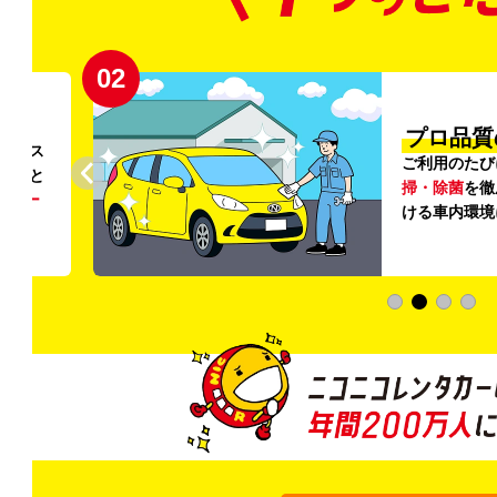
02
円〜
プロ品質
リンス
ご利用のたび
ること
掃・除菌
を徹
う
リー
ける車内環境