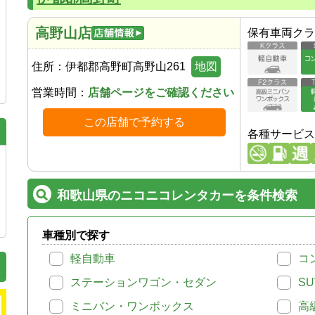
高野山店
保有車両クラ
住所：
伊都郡高野町高野山261
地図
営業時間：
店舗ページをご確認ください
この店舗で予約する
各種サービス
和歌山県のニコニコレンタカーを条件検索
車種別で探す
軽自動車
コ
ステーションワゴン・セダン
SU
ミニバン・ワンボックス
高