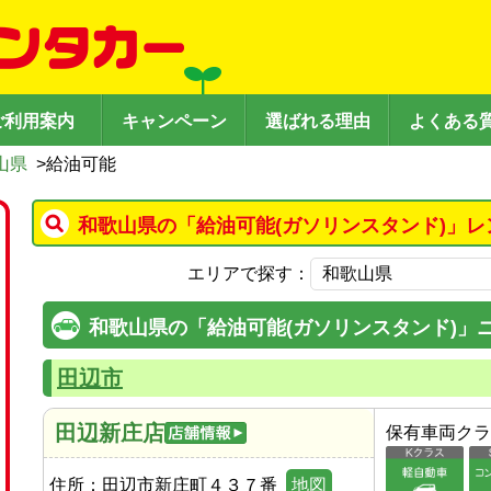
ご利用案内
キャンペーン
選ばれる理由
よくある
山県
>
給油可能
和歌山県の「給油可能(ガソリンスタンド)」レ
エリアで探す：
和歌山県の「給油可能(ガソリンスタンド)」
田辺市
田辺新庄店
保有車両クラ
住所：
田辺市新庄町４３７番
地図