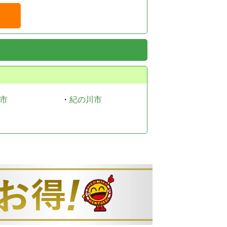
市
・
紀の川市