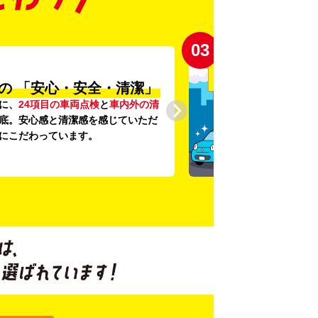
03
の
「安心・安全・清潔」
に、
24項目の車両点検
と
車内外の清
底。安心感と清潔感を感じていただ
にこだわっています。