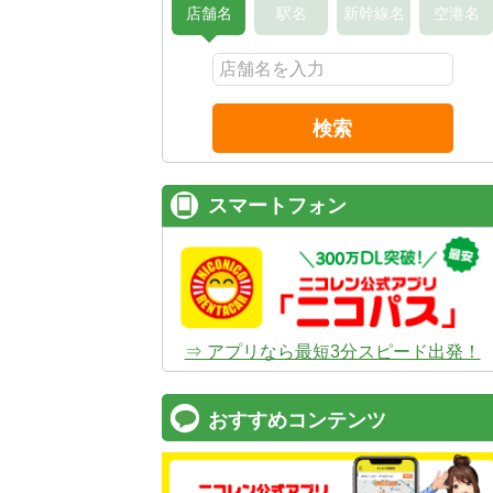
店舗名
駅名
新幹線名
空港名
検索
スマートフォン
⇒ アプリなら最短3分スピード出発！
おすすめコンテンツ