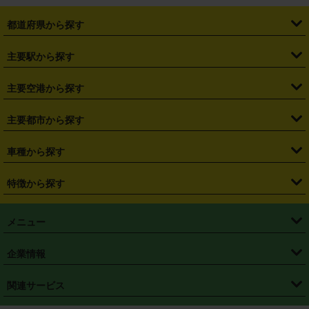
都道府県から探す
・
北海道
・
青森県
・
岩手県
・
宮城県
・
秋田県
・
山形県
主要駅から探す
・
福島県
・
東京都
・
神奈川県
・
埼玉県
・
千葉県
・
茨城県
・
札幌駅
・
仙台駅
・
新宿駅
・
池袋駅
・
渋谷駅
・
東京駅
主要空港から探す
・
栃木県
・
群馬県
・
山梨県
・
愛知県
・
静岡県
・
岐阜県
・
横浜駅
・
川崎駅
・
大宮駅
・
西船橋駅
・
柏駅
・
名古屋駅
・
新千歳空港
・
仙台空港
主要都市から探す
・
長野県
・
新潟県
・
富山県
・
石川県
・
福井県
・
大阪府
・
大阪駅
・
難波駅
・
三宮駅
・
京都駅
・
広島駅
・
博多駅
・
成田空港
・
羽田空港
・
兵庫県
・
京都府
・
滋賀県
・
和歌山県
・
奈良県
・
三重県
・
札幌市
・
仙台市
車種から探す
・
熊本駅
・
那覇空港駅
・
中部国際空港セントレア
・
関西国際空港
・
鳥取県
・
島根県
・
岡山県
・
広島県
・
山口県
・
徳島県
・
千葉市
・
さいたま市
・
軽自動車
・
コンパクトカー
・
ステーションワゴン・セダン
特徴から探す
・
大阪国際空港（伊丹空港）
・
神戸空港
・
香川県
・
愛媛県
・
高知県
・
福岡県
・
佐賀県
・
長崎県
・
横浜市
・
川崎市
・
ミニバン・ワンボックス
・
高級ミニバン・ワンボックス
・
SUV
・
岡山空港
・
徳島空港
・
ハイブリッド
・
宅配レンタカー
・
ETCカードレンタル
・
熊本県
・
大分県
・
宮崎県
・
鹿児島県
・
沖縄県
・
相模原市
・
新潟市
メニュー
・
軽トラック・商用バン
・
福岡空港
・
鹿児島空港
・
長期レンタル
・
深夜時間帯レンタル
・
免責補償プラス
・
静岡市
・
浜松市
・
・
トラック・バン
トップページ
・
はじめての方へ
・
ご利用案内
(タウンエースバン、ライトエースバン等)
企業情報
・
那覇空港
・
パーフェクト補償
・
スタッドレスタイヤ
・
直前予約
・
名古屋市
・
京都市
・
・
トラック・バン
ベストレート保証
・
予約から返却まで
・
・
店舗オリジナル
利用シーン別ガイ
(ハイエースバン・キャラバン等)
・
・
ニコパス(アプリ)
会社概要
・
ニュース
・
国際運転免許証
・
フランチャイズ募集
・
営業時間外返却サービス
・
個人情報保護
関連サービス
・
大阪市
・
堺市
ド
・
・
レッカー搬送サービス
カスタマーハラスメントに対する基本方針
・
神戸市
・
岡山市