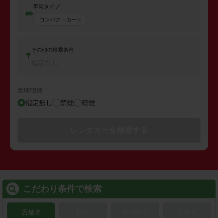
車両タイプ
コンパクトカー
その他の検索条件
指定なし
禁煙/喫煙
指定無し
禁煙
喫煙
レンタカーを検索する
こだわり条件で検索
店舗名
駅名
新幹線名
空港名