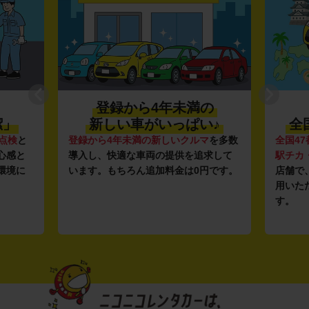
登録から4年未満の
潔」
新しい車がいっぱい♪
全
点検
と
登録から4年未満の新しいクルマ
を多数
全国47
心感と
導入し、快適な車両の提供を追求して
駅チカ
環境に
います。もちろん追加料金は0円です。
店舗で
用いた
す。