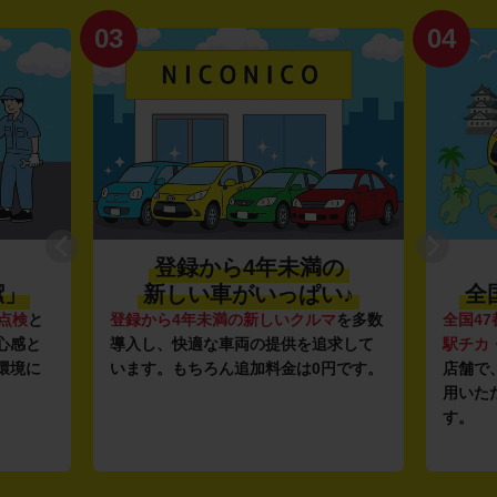
03
04
登録から4年未満の
潔」
新しい車がいっぱい♪
全
点検
と
登録から4年未満の新しいクルマ
を多数
全国47
心感と
導入し、快適な車両の提供を追求して
駅チカ
環境に
います。もちろん追加料金は0円です。
店舗で
用いた
す。