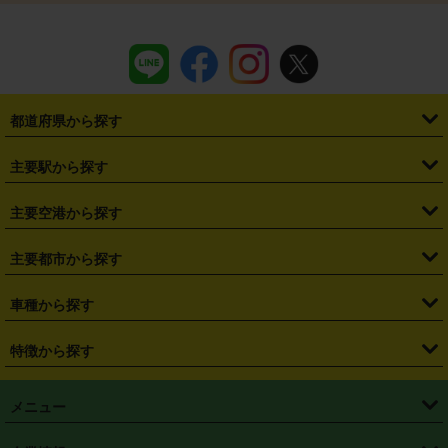
都道府県から探す
・
北海道
・
青森県
・
岩手県
・
宮城県
・
秋田県
・
山形県
主要駅から探す
・
福島県
・
東京都
・
神奈川県
・
埼玉県
・
千葉県
・
茨城県
・
札幌駅
・
仙台駅
・
新宿駅
・
池袋駅
・
渋谷駅
・
東京駅
主要空港から探す
・
栃木県
・
群馬県
・
山梨県
・
愛知県
・
静岡県
・
岐阜県
・
横浜駅
・
川崎駅
・
大宮駅
・
西船橋駅
・
柏駅
・
名古屋駅
・
新千歳空港
・
仙台空港
主要都市から探す
・
長野県
・
新潟県
・
富山県
・
石川県
・
福井県
・
大阪府
・
大阪駅
・
難波駅
・
三宮駅
・
京都駅
・
広島駅
・
博多駅
・
成田空港
・
羽田空港
・
兵庫県
・
京都府
・
滋賀県
・
和歌山県
・
奈良県
・
三重県
・
札幌市
・
仙台市
車種から探す
・
熊本駅
・
那覇空港駅
・
中部国際空港セントレア
・
関西国際空港
・
鳥取県
・
島根県
・
岡山県
・
広島県
・
山口県
・
徳島県
・
千葉市
・
さいたま市
・
軽自動車
・
コンパクトカー
・
ステーションワゴン・セダン
特徴から探す
・
大阪国際空港（伊丹空港）
・
神戸空港
・
香川県
・
愛媛県
・
高知県
・
福岡県
・
佐賀県
・
長崎県
・
横浜市
・
川崎市
・
ミニバン・ワンボックス
・
高級ミニバン・ワンボックス
・
SUV
・
岡山空港
・
徳島空港
・
ハイブリッド
・
宅配レンタカー
・
ETCカードレンタル
・
熊本県
・
大分県
・
宮崎県
・
鹿児島県
・
沖縄県
・
相模原市
・
新潟市
メニュー
・
軽トラック・商用バン
・
福岡空港
・
鹿児島空港
・
長期レンタル
・
深夜時間帯レンタル
・
免責補償プラス
・
静岡市
・
浜松市
・
・
トラック・バン
トップページ
・
はじめての方へ
・
ご利用案内
(タウンエースバン、ライトエースバン等)