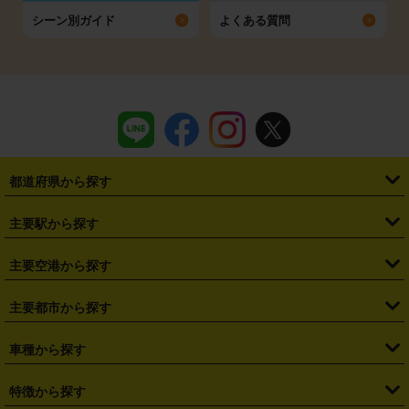
シーン別ガイド
よくある質問
都道府県から探す
・
北海道
・
青森県
・
岩手県
・
宮城県
・
秋田県
・
山形県
主要駅から探す
・
福島県
・
東京都
・
神奈川県
・
埼玉県
・
千葉県
・
茨城県
・
札幌駅
・
仙台駅
・
新宿駅
・
池袋駅
・
渋谷駅
・
東京駅
主要空港から探す
・
栃木県
・
群馬県
・
山梨県
・
愛知県
・
静岡県
・
岐阜県
・
横浜駅
・
川崎駅
・
大宮駅
・
西船橋駅
・
柏駅
・
名古屋駅
・
新千歳空港
・
仙台空港
主要都市から探す
・
長野県
・
新潟県
・
富山県
・
石川県
・
福井県
・
大阪府
・
大阪駅
・
難波駅
・
三宮駅
・
京都駅
・
広島駅
・
博多駅
・
成田空港
・
羽田空港
・
兵庫県
・
京都府
・
滋賀県
・
和歌山県
・
奈良県
・
三重県
・
札幌市
・
仙台市
車種から探す
・
熊本駅
・
那覇空港駅
・
中部国際空港セントレア
・
関西国際空港
・
鳥取県
・
島根県
・
岡山県
・
広島県
・
山口県
・
徳島県
・
千葉市
・
さいたま市
・
軽自動車
・
コンパクトカー
・
ステーションワゴン・セダン
特徴から探す
・
大阪国際空港（伊丹空港）
・
神戸空港
・
香川県
・
愛媛県
・
高知県
・
福岡県
・
佐賀県
・
長崎県
・
横浜市
・
川崎市