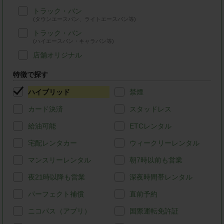
トラック・バン
(タウンエースバン、ライトエースバン等)
トラック・バン
(ハイエースバン・キャラバン等)
店舗オリジナル
特徴で探す
ハイブリッド
禁煙
カード決済
スタッドレス
給油可能
ETCレンタル
宅配レンタカー
ウィークリーレンタル
マンスリーレンタル
朝7時以前も営業
夜21時以降も営業
深夜時間帯レンタル
パーフェクト補償
直前予約
ニコパス（アプリ）
国際運転免許証