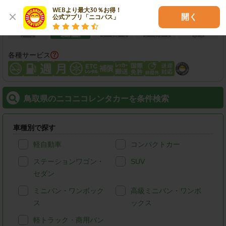
WEBより最大30％お得！

開く
公式アプリ「ニコパス」
各種サービス
鳥取県のニコニコレンタカーを条件検索
車種別で探す
軽自動車
コンパクトカー
ステーションワゴン・
SUV
セダン
ミニバン・ワンボック
高級ミニバン・ワンボ
ス
ックス
軽トラック・商用バン