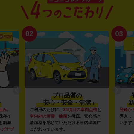
02
03
プロ品質の
〜
「安心・安全・清潔」
新
組み
。
ご利用のたびに、
24項目の車両点検
と
登録か
既存イ
車内外の清掃・除菌
を徹底。安心感と
導入し
を削減
清潔感を感じていただける車内環境に
います
ーズナブ
こだわっています。