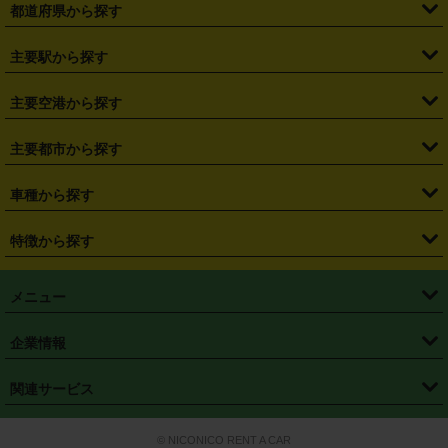
都道府県から探す
・
北海道
・
青森県
・
岩手県
・
宮城県
・
秋田県
・
山形県
主要駅から探す
・
福島県
・
東京都
・
神奈川県
・
埼玉県
・
千葉県
・
茨城県
・
札幌駅
・
仙台駅
・
新宿駅
・
池袋駅
・
渋谷駅
・
東京駅
主要空港から探す
・
栃木県
・
群馬県
・
山梨県
・
愛知県
・
静岡県
・
岐阜県
・
横浜駅
・
川崎駅
・
大宮駅
・
西船橋駅
・
柏駅
・
名古屋駅
・
新千歳空港
・
仙台空港
主要都市から探す
・
長野県
・
新潟県
・
富山県
・
石川県
・
福井県
・
大阪府
・
大阪駅
・
難波駅
・
三宮駅
・
京都駅
・
広島駅
・
博多駅
・
成田空港
・
羽田空港
・
兵庫県
・
京都府
・
滋賀県
・
和歌山県
・
奈良県
・
三重県
・
札幌市
・
仙台市
車種から探す
・
熊本駅
・
那覇空港駅
・
中部国際空港セントレア
・
関西国際空港
・
鳥取県
・
島根県
・
岡山県
・
広島県
・
山口県
・
徳島県
・
千葉市
・
さいたま市
・
軽自動車
・
コンパクトカー
・
ステーションワゴン・セダン
特徴から探す
・
大阪国際空港（伊丹空港）
・
神戸空港
・
香川県
・
愛媛県
・
高知県
・
福岡県
・
佐賀県
・
長崎県
・
横浜市
・
川崎市
・
ミニバン・ワンボックス
・
高級ミニバン・ワンボックス
・
SUV
・
岡山空港
・
徳島空港
・
ハイブリッド
・
宅配レンタカー
・
ETCカードレンタル
・
熊本県
・
大分県
・
宮崎県
・
鹿児島県
・
沖縄県
・
相模原市
・
新潟市
メニュー
・
軽トラック・商用バン
・
福岡空港
・
鹿児島空港
・
長期レンタル
・
深夜時間帯レンタル
・
免責補償プラス
・
静岡市
・
浜松市
・
・
トラック・バン
トップページ
・
はじめての方へ
・
ご利用案内
(タウンエースバン、ライトエースバン等)
企業情報
・
那覇空港
・
パーフェクト補償
・
スタッドレスタイヤ
・
直前予約
・
名古屋市
・
京都市
・
・
トラック・バン
ベストレート保証
・
予約から返却まで
・
・
店舗オリジナル
利用シーン別ガイ
(ハイエースバン・キャラバン等)
・
・
ニコパス(アプリ)
会社概要
・
ニュース
・
国際運転免許証
・
フランチャイズ募集
・
営業時間外返却サービス
・
個人情報保護
関連サービス
・
大阪市
・
堺市
ド
・
・
レッカー搬送サービス
カスタマーハラスメントに対する基本方針
・
神戸市
・
岡山市
・
・
車種・料金
カーリースなら「定額ニコノリパック」
・
店舗を探す
・
キャンペーン
© NICONICO RENT A CAR
・
特定商取引法に基づく表記
・
旅行業約款