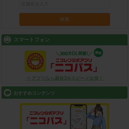
検索
スマートフォン
⇒ アプリなら最短3分スピード出発！
おすすめコンテンツ