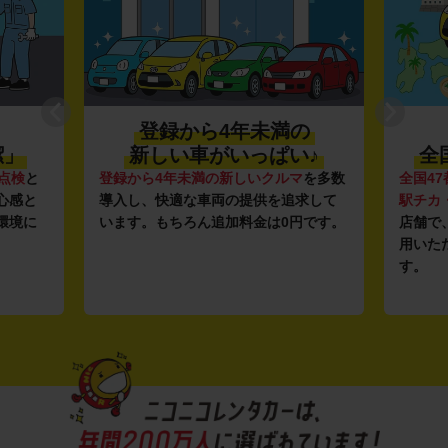
登録から4年未満の
潔」
新しい車がいっぱい♪
全
点検
と
登録から4年未満の新しいクルマ
を多数
全国47
心感と
導入し、快適な車両の提供を追求して
駅チカ
環境に
います。もちろん追加料金は0円です。
店舗で
用いた
す。