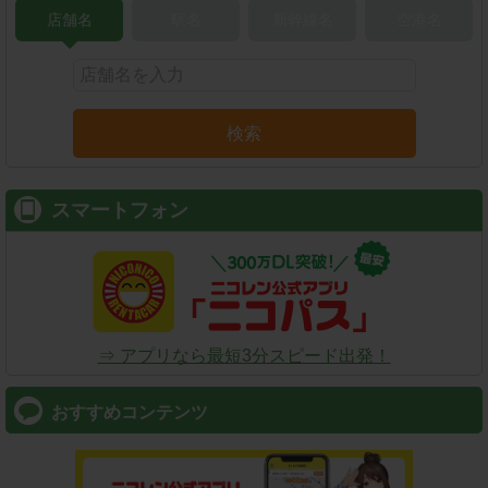
店舗名
駅名
新幹線名
空港名
検索
スマートフォン
⇒ アプリなら最短3分スピード出発！
おすすめコンテンツ