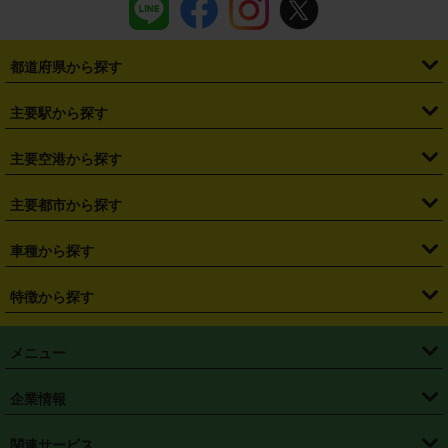
都道府県から探す
・
北海道
・
青森県
・
岩手県
・
宮城県
・
秋田県
・
山形県
主要駅から探す
・
福島県
・
東京都
・
神奈川県
・
埼玉県
・
千葉県
・
茨城県
・
札幌駅
・
仙台駅
・
新宿駅
・
池袋駅
・
渋谷駅
・
東京駅
主要空港から探す
・
栃木県
・
群馬県
・
山梨県
・
愛知県
・
静岡県
・
岐阜県
・
横浜駅
・
川崎駅
・
大宮駅
・
西船橋駅
・
柏駅
・
名古屋駅
・
新千歳空港
・
仙台空港
主要都市から探す
・
長野県
・
新潟県
・
富山県
・
石川県
・
福井県
・
大阪府
・
大阪駅
・
難波駅
・
三宮駅
・
京都駅
・
広島駅
・
博多駅
・
成田空港
・
羽田空港
・
兵庫県
・
京都府
・
滋賀県
・
和歌山県
・
奈良県
・
三重県
・
札幌市
・
仙台市
車種から探す
・
熊本駅
・
那覇空港駅
・
中部国際空港セントレア
・
関西国際空港
・
鳥取県
・
島根県
・
岡山県
・
広島県
・
山口県
・
徳島県
・
千葉市
・
さいたま市
・
軽自動車
・
コンパクトカー
・
ステーションワゴン・セダン
特徴から探す
・
大阪国際空港（伊丹空港）
・
神戸空港
・
香川県
・
愛媛県
・
高知県
・
福岡県
・
佐賀県
・
長崎県
・
横浜市
・
川崎市
・
ミニバン・ワンボックス
・
高級ミニバン・ワンボックス
・
SUV
・
岡山空港
・
徳島空港
・
ハイブリッド
・
宅配レンタカー
・
ETCカードレンタル
・
熊本県
・
大分県
・
宮崎県
・
鹿児島県
・
沖縄県
・
相模原市
・
新潟市
メニュー
・
軽トラック・商用バン
・
福岡空港
・
鹿児島空港
・
長期レンタル
・
深夜時間帯レンタル
・
免責補償プラス
・
静岡市
・
浜松市
・
・
トラック・バン
トップページ
・
はじめての方へ
・
ご利用案内
(タウンエースバン、ライトエースバン等)
企業情報
・
那覇空港
・
パーフェクト補償
・
スタッドレスタイヤ
・
直前予約
・
名古屋市
・
京都市
・
・
トラック・バン
ベストレート保証
・
予約から返却まで
・
・
店舗オリジナル
利用シーン別ガイ
(ハイエースバン・キャラバン等)
・
・
ニコパス(アプリ)
会社概要
・
ニュース
・
国際運転免許証
・
フランチャイズ募集
・
営業時間外返却サービス
・
個人情報保護
関連サービス
・
大阪市
・
堺市
ド