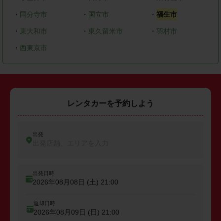
・
国分寺市
・
国立市
・
福生市
・
東大和市
・
東久留米市
・
羽村市
・
西東京市
レンタカーを予約しよう
出発
出発店舗、エリアを入力
出発日時
2026年08月08日 (土)
21:00
返却日時
2026年08月09日 (日)
21:00