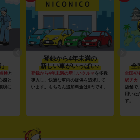
登録から4年未満の
潔」
新しい車がいっぱい♪
全
点検
と
登録から4年未満の新しいクルマ
を多数
全国47
心感と
導入し、快適な車両の提供を追求して
駅チカ
環境に
います。もちろん追加料金は0円です。
店舗で
用いた
す。