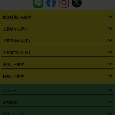
都道府県から探す
・
北海道
・
青森県
・
岩手県
・
宮城県
・
秋田県
・
山形県
主要駅から探す
・
福島県
・
東京都
・
神奈川県
・
埼玉県
・
千葉県
・
茨城県
・
札幌駅
・
仙台駅
・
新宿駅
・
池袋駅
・
渋谷駅
・
東京駅
主要空港から探す
・
栃木県
・
群馬県
・
山梨県
・
愛知県
・
静岡県
・
岐阜県
・
横浜駅
・
川崎駅
・
大宮駅
・
西船橋駅
・
柏駅
・
名古屋駅
・
新千歳空港
・
仙台空港
主要都市から探す
・
長野県
・
新潟県
・
富山県
・
石川県
・
福井県
・
大阪府
・
大阪駅
・
難波駅
・
三宮駅
・
京都駅
・
広島駅
・
博多駅
・
成田空港
・
羽田空港
・
兵庫県
・
京都府
・
滋賀県
・
和歌山県
・
奈良県
・
三重県
・
札幌市
・
仙台市
車種から探す
・
熊本駅
・
那覇空港駅
・
中部国際空港セントレア
・
関西国際空港
・
鳥取県
・
島根県
・
岡山県
・
広島県
・
山口県
・
徳島県
・
千葉市
・
さいたま市
・
軽自動車
・
コンパクトカー
・
ステーションワゴン・セダン
特徴から探す
・
大阪国際空港（伊丹空港）
・
神戸空港
・
香川県
・
愛媛県
・
高知県
・
福岡県
・
佐賀県
・
長崎県
・
横浜市
・
川崎市
・
ミニバン・ワンボックス
・
高級ミニバン・ワンボックス
・
SUV
・
岡山空港
・
徳島空港
・
ハイブリッド
・
宅配レンタカー
・
ETCカードレンタル
・
熊本県
・
大分県
・
宮崎県
・
鹿児島県
・
沖縄県
・
相模原市
・
新潟市
メニュー
・
軽トラック・商用バン
・
福岡空港
・
鹿児島空港
・
長期レンタル
・
深夜時間帯レンタル
・
免責補償プラス
・
静岡市
・
浜松市
・
・
トラック・バン
トップページ
・
はじめての方へ
・
ご利用案内
(タウンエースバン、ライトエースバン等)
企業情報
・
那覇空港
・
パーフェクト補償
・
スタッドレスタイヤ
・
直前予約
・
名古屋市
・
京都市
・
・
トラック・バン
ベストレート保証
・
予約から返却まで
・
・
店舗オリジナル
利用シーン別ガイ
(ハイエースバン・キャラバン等)
・
・
ニコパス(アプリ)
会社概要
・
ニュース
・
国際運転免許証
・
フランチャイズ募集
・
営業時間外返却サービス
・
個人情報保護
関連サービス
・
大阪市
・
堺市
ド