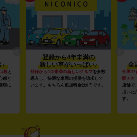
登録から4年未満の
潔」
新しい車がいっぱい♪
全
点検
と
登録から4年未満の新しいクルマ
を多数
全国47
心感と
導入し、快適な車両の提供を追求して
駅チカ
環境に
います。もちろん追加料金は0円です。
店舗で
用いた
す。