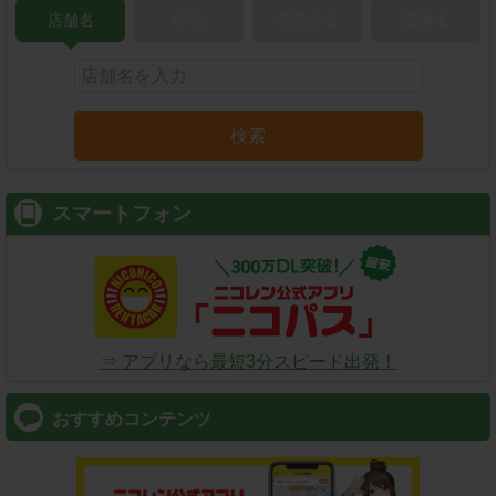
店舗名
駅名
新幹線名
空港名
検索
スマートフォン
⇒ アプリなら最短3分スピード出発！
おすすめコンテンツ