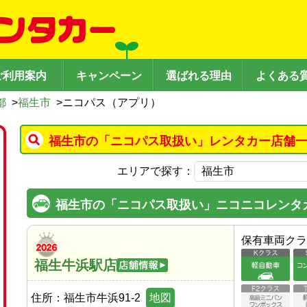
ご利用案内
キャンペーン
選ばれる理由
よくある
都
>
福生市
>
ニコパス（アプリ）
福生市の「ニコパス取扱い」レンタカー店舗一
エリアで探す：
福生市の「ニコパス取扱い」ニコニコレンタ
保有車両クラ
福生牛浜駅店
住所：
福生市牛浜91-2
地図