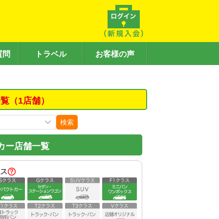
質問
トラベル
お客様の声
覧（1店舗）
検索
カー店舗一覧
ス