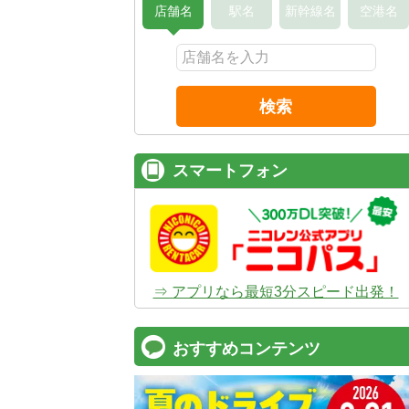
店舗名
駅名
新幹線名
空港名
検索
スマートフォン
⇒ アプリなら最短3分スピード出発！
おすすめコンテンツ