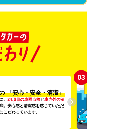
03
の
「安心・安全・清潔」
に、
24項目の車両点検
と
車内外の清
底。安心感と清潔感を感じていただ
にこだわっています。