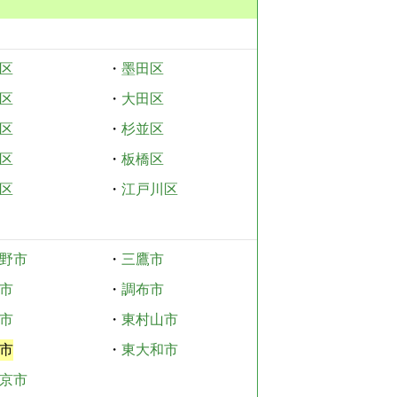
区
・
墨田区
区
・
大田区
区
・
杉並区
区
・
板橋区
区
・
江戸川区
野市
・
三鷹市
市
・
調布市
市
・
東村山市
市
・
東大和市
京市