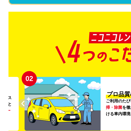
02
円〜
プロ品質
リンス
ご利用のたび
ること
掃・除菌
を徹
う
リー
ける車内環境