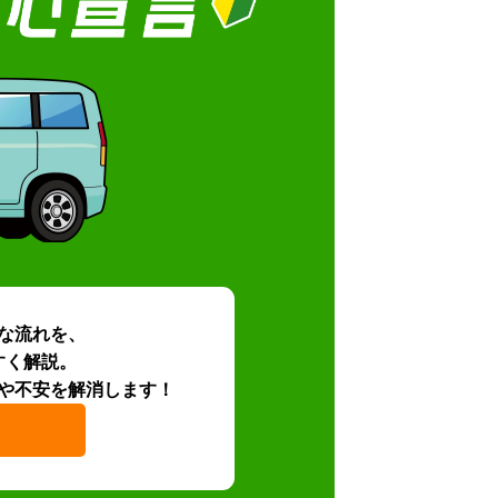
な流れを、
すく解説。
や不安を解消します！