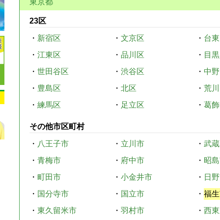
東京都
23区
・
新宿区
・
文京区
・
台東
・
江東区
・
品川区
・
目黒
・
世田谷区
・
渋谷区
・
中野
・
豊島区
・
北区
・
荒川
・
練馬区
・
足立区
・
葛飾
その他市区町村
・
八王子市
・
立川市
・
武蔵
・
青梅市
・
府中市
・
昭島
・
町田市
・
小金井市
・
日野
・
国分寺市
・
国立市
・
福生
・
東久留米市
・
羽村市
・
西東