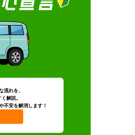
な流れを、
すく解説。
や不安を解消します！