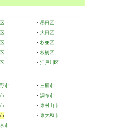
区
・
墨田区
区
・
大田区
区
・
杉並区
区
・
板橋区
区
・
江戸川区
野市
・
三鷹市
市
・
調布市
市
・
東村山市
市
・
東大和市
京市