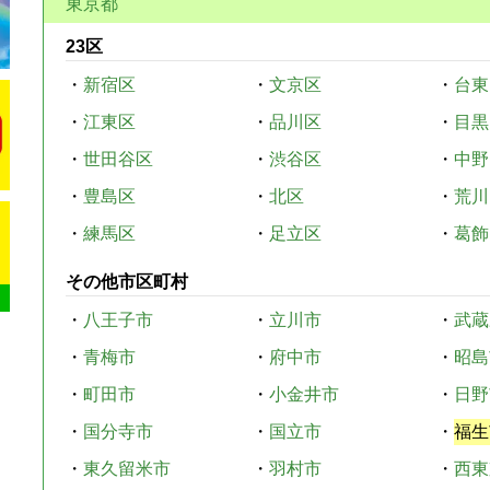
東京都
23区
・
新宿区
・
文京区
・
台東
・
江東区
・
品川区
・
目黒
・
世田谷区
・
渋谷区
・
中野
・
豊島区
・
北区
・
荒川
・
練馬区
・
足立区
・
葛飾
その他市区町村
・
八王子市
・
立川市
・
武蔵
・
青梅市
・
府中市
・
昭島
・
町田市
・
小金井市
・
日野
・
国分寺市
・
国立市
・
福生
・
東久留米市
・
羽村市
・
西東