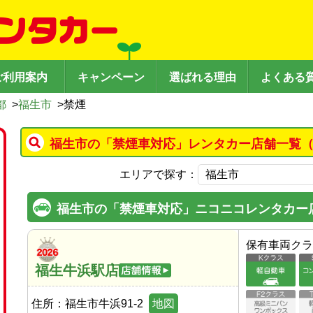
ご利用案内
キャンペーン
選ばれる理由
よくある
都
>
福生市
>
禁煙
福生市の「禁煙車対応」レンタカー店舗一覧（
エリアで探す：
福生市の「禁煙車対応」ニコニコレンタカー
保有車両クラ
福生牛浜駅店
住所：
福生市牛浜91-2
地図