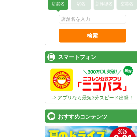
店舗名
駅名
新幹線名
空港名
検索
スマートフォン
⇒ アプリなら最短3分スピード出発！
おすすめコンテンツ