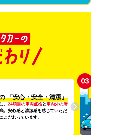
03
の
「安心・安全・清潔」
に、
24項目の車両点検
と
車内外の清
底。安心感と清潔感を感じていただ
にこだわっています。