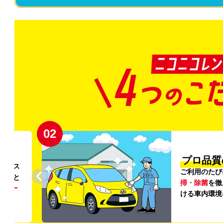
02
円〜
プロ品質
リンス
ご利用のたび
ること
掃・除菌
を徹
う
リー
ける車内環境