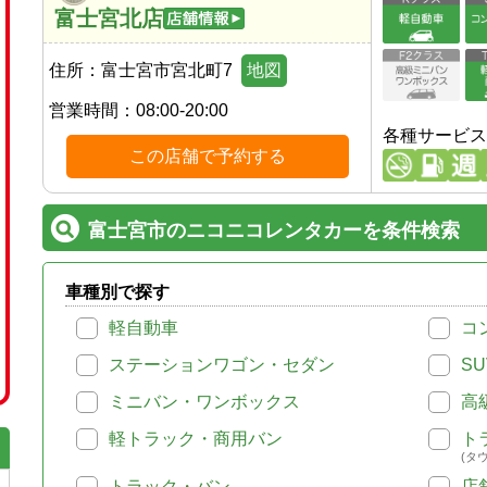
富士宮北店
住所：
富士宮市宮北町7
地図
営業時間：
08:00-20:00
各種サービス
この店舗で予約する
富士宮市のニコニコレンタカーを条件検索
車種別で探す
軽自動車
コ
ステーションワゴン・セダン
SU
ミニバン・ワンボックス
高
軽トラック・商用バン
ト
(タ
トラック・バン
店