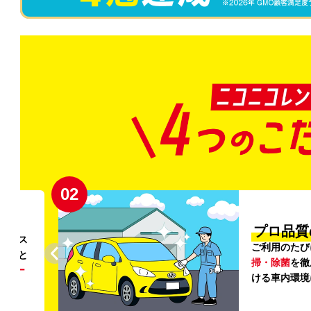
02
円〜
プロ品質
リンス
ご利用のたび
ること
掃・除菌
を徹
う
リー
ける車内環境