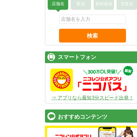
店舗名
駅名
新幹線名
空港名
検索
スマートフォン
⇒ アプリなら最短3分スピード出発！
おすすめコンテンツ