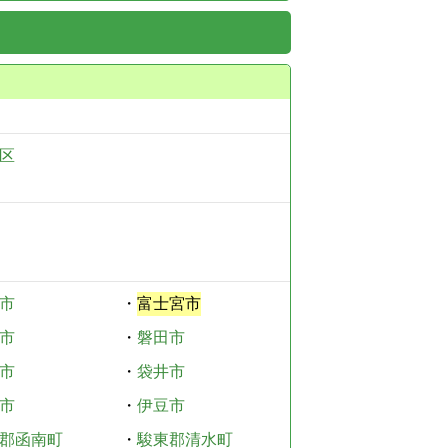
区
市
・
富士宮市
市
・
磐田市
市
・
袋井市
市
・
伊豆市
郡函南町
・
駿東郡清水町