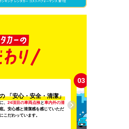
03
の
「安心・安全・清潔」
に、
24項目の車両点検
と
車内外の清
底。安心感と清潔感を感じていただ
にこだわっています。