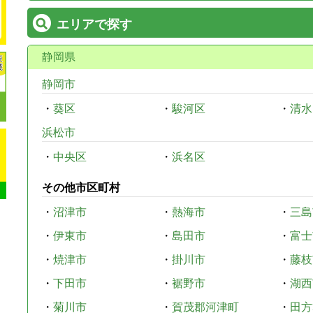
エリアで探す
静岡県
静岡市
・
葵区
・
駿河区
・
清水
浜松市
・
中央区
・
浜名区
その他市区町村
・
沼津市
・
熱海市
・
三島
・
伊東市
・
島田市
・
富士
・
焼津市
・
掛川市
・
藤枝
・
下田市
・
裾野市
・
湖西
・
菊川市
・
賀茂郡河津町
・
田方