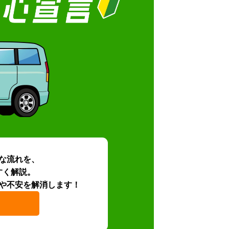
な流れを、
すく解説。
や不安を解消します！