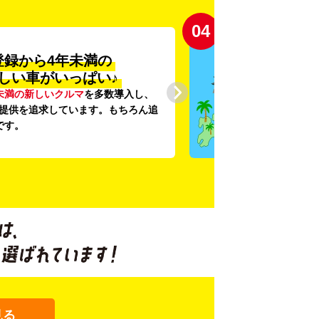
04
登録から4年未満の
しい車がいっぱい♪
未満の新しいクルマ
を多数導入し、
提供を追求しています。もちろん追
です。
見る