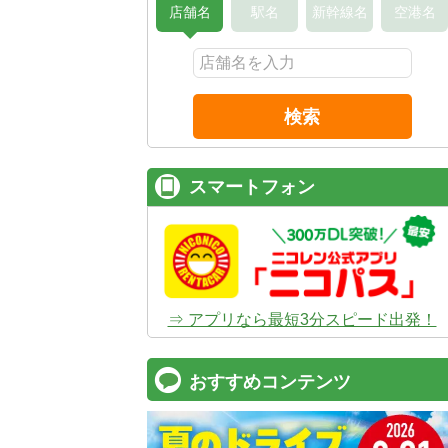
店舗名
駅名
新幹線名
空港名
検索
スマートフォン
⇒ アプリなら最短3分スピード出発！
おすすめコンテンツ