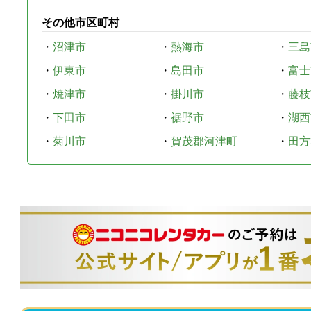
その他市区町村
・
沼津市
・
熱海市
・
三島
・
伊東市
・
島田市
・
富士
・
焼津市
・
掛川市
・
藤枝
・
下田市
・
裾野市
・
湖西
・
菊川市
・
賀茂郡河津町
・
田方