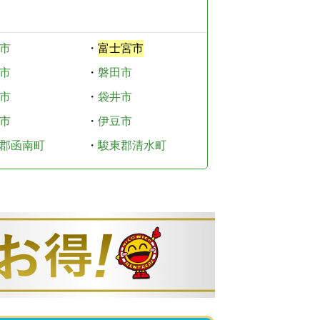
市
・
富士宮市
市
・
磐田市
市
・
袋井市
市
・
伊豆市
郡函南町
・
駿東郡清水町