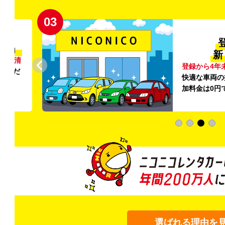
03
清潔」
新
外の清
登録から4年
いただ
快適な車両の
加料金は0円
選ばれる理由を