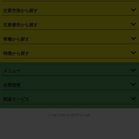
・
福島県
・
東京都
・
神奈川県
・
埼玉県
・
千葉県
・
茨城県
・
札幌駅
・
仙台駅
・
新宿駅
・
池袋駅
・
渋谷駅
・
東京駅
主要空港から探す
・
栃木県
・
群馬県
・
山梨県
・
愛知県
・
静岡県
・
岐阜県
・
横浜駅
・
川崎駅
・
大宮駅
・
西船橋駅
・
柏駅
・
名古屋駅
・
新千歳空港
・
仙台空港
主要都市から探す
・
長野県
・
新潟県
・
富山県
・
石川県
・
福井県
・
大阪府
・
大阪駅
・
難波駅
・
三宮駅
・
京都駅
・
広島駅
・
博多駅
・
成田空港
・
羽田空港
・
兵庫県
・
京都府
・
滋賀県
・
和歌山県
・
奈良県
・
三重県
・
札幌市
・
仙台市
車種から探す
・
熊本駅
・
那覇空港駅
・
中部国際空港セントレア
・
関西国際空港
・
鳥取県
・
島根県
・
岡山県
・
広島県
・
山口県
・
徳島県
・
千葉市
・
さいたま市
・
軽自動車
・
コンパクトカー
・
ステーションワゴン・セダン
特徴から探す
・
大阪国際空港（伊丹空港）
・
神戸空港
・
香川県
・
愛媛県
・
高知県
・
福岡県
・
佐賀県
・
長崎県
・
横浜市
・
川崎市
・
ミニバン・ワンボックス
・
高級ミニバン・ワンボックス
・
SUV
・
岡山空港
・
徳島空港
・
ハイブリッド
・
宅配レンタカー
・
ETCカードレンタル
・
熊本県
・
大分県
・
宮崎県
・
鹿児島県
・
沖縄県
・
相模原市
・
新潟市
メニュー
・
軽トラック・商用バン
・
福岡空港
・
鹿児島空港
・
長期レンタル
・
深夜時間帯レンタル
・
免責補償プラス
・
静岡市
・
浜松市
・
・
トラック・バン
トップページ
・
はじめての方へ
・
ご利用案内
(タウンエースバン、ライトエースバン等)
企業情報
・
那覇空港
・
パーフェクト補償
・
スタッドレスタイヤ
・
直前予約
・
名古屋市
・
京都市
・
・
トラック・バン
ベストレート保証
・
予約から返却まで
・
・
店舗オリジナル
利用シーン別ガイ
(ハイエースバン・キャラバン等)
・
・
ニコパス(アプリ)
会社概要
・
ニュース
・
国際運転免許証
・
フランチャイズ募集
・
営業時間外返却サービス
・
個人情報保護
関連サービス
・
大阪市
・
堺市
ド
・
・
レッカー搬送サービス
カスタマーハラスメントに対する基本方針
・
神戸市
・
岡山市
・
・
車種・料金
カーリースなら「定額ニコノリパック」
・
店舗を探す
・
キャンペーン
© NICONICO RENT A CAR
・
特定商取引法に基づく表記
・
旅行業約款
・
広島市
・
北九州市
・
・
会員特典
超短期カーリースの「ニコリース」
・
選ばれる理由
・
安心・安全への取
り組み
・
福岡市
・
熊本市