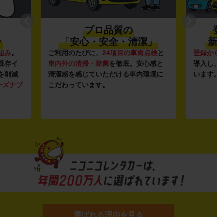
プロ品質の
〜
「安心・安全・清潔」
新
組み
。
ご利用のたびに、
24項目の車両点検
と
登録か
既存イ
車内外の清掃・除菌
を徹底。安心感と
導入し
を削減
清潔感を感じていただける車内環境に
います
ーズナブ
こだわっています。
選ばれる理由を見る