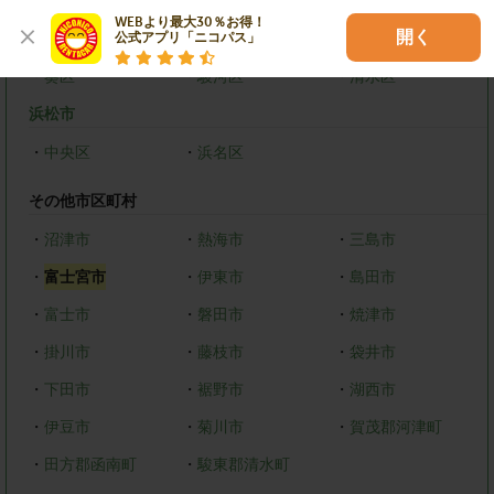
WEBより最大30％お得！

開く
静岡市
公式アプリ「ニコパス」
・
葵区
・
駿河区
・
清水区
浜松市
・
中央区
・
浜名区
その他市区町村
・
沼津市
・
熱海市
・
三島市
・
富士宮市
・
伊東市
・
島田市
・
富士市
・
磐田市
・
焼津市
・
掛川市
・
藤枝市
・
袋井市
・
下田市
・
裾野市
・
湖西市
・
伊豆市
・
菊川市
・
賀茂郡河津町
・
田方郡函南町
・
駿東郡清水町