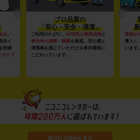
プロ品質の
〜
「安心・安全・清潔」
新
組み
。
ご利用のたびに、
24項目の車両点検
と
登録か
既存イ
車内外の清掃・除菌
を徹底。安心感と
導入し
を削減
清潔感を感じていただける車内環境に
います
ーズナブ
こだわっています。
選ばれる理由を見る