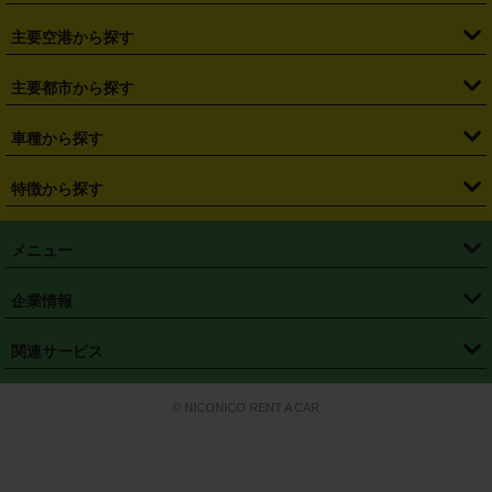
・
福島県
・
東京都
・
神奈川県
・
埼玉県
・
千葉県
・
茨城県
・
札幌駅
・
仙台駅
・
新宿駅
・
池袋駅
・
渋谷駅
・
東京駅
主要空港から探す
・
栃木県
・
群馬県
・
山梨県
・
愛知県
・
静岡県
・
岐阜県
・
横浜駅
・
川崎駅
・
大宮駅
・
西船橋駅
・
柏駅
・
名古屋駅
・
新千歳空港
・
仙台空港
主要都市から探す
・
長野県
・
新潟県
・
富山県
・
石川県
・
福井県
・
大阪府
・
大阪駅
・
難波駅
・
三宮駅
・
京都駅
・
広島駅
・
博多駅
・
成田空港
・
羽田空港
・
兵庫県
・
京都府
・
滋賀県
・
和歌山県
・
奈良県
・
三重県
・
札幌市
・
仙台市
車種から探す
・
熊本駅
・
那覇空港駅
・
中部国際空港セントレア
・
関西国際空港
・
鳥取県
・
島根県
・
岡山県
・
広島県
・
山口県
・
徳島県
・
千葉市
・
さいたま市
・
軽自動車
・
コンパクトカー
・
ステーションワゴン・セダン
特徴から探す
・
大阪国際空港（伊丹空港）
・
神戸空港
・
香川県
・
愛媛県
・
高知県
・
福岡県
・
佐賀県
・
長崎県
・
横浜市
・
川崎市
・
ミニバン・ワンボックス
・
高級ミニバン・ワンボックス
・
SUV
・
岡山空港
・
徳島空港
・
ハイブリッド
・
宅配レンタカー
・
ETCカードレンタル
・
熊本県
・
大分県
・
宮崎県
・
鹿児島県
・
沖縄県
・
相模原市
・
新潟市
メニュー
・
軽トラック・商用バン
・
福岡空港
・
鹿児島空港
・
長期レンタル
・
深夜時間帯レンタル
・
免責補償プラス
・
静岡市
・
浜松市
・
・
トラック・バン
トップページ
・
はじめての方へ
・
ご利用案内
(タウンエースバン、ライトエースバン等)
企業情報
・
那覇空港
・
パーフェクト補償
・
スタッドレスタイヤ
・
直前予約
・
名古屋市
・
京都市
・
・
トラック・バン
ベストレート保証
・
予約から返却まで
・
・
店舗オリジナル
利用シーン別ガイ
(ハイエースバン・キャラバン等)
・
・
ニコパス(アプリ)
会社概要
・
ニュース
・
国際運転免許証
・
フランチャイズ募集
・
営業時間外返却サービス
・
個人情報保護
関連サービス
・
大阪市
・
堺市
ド
・
・
レッカー搬送サービス
カスタマーハラスメントに対する基本方針
・
神戸市
・
岡山市
・
・
車種・料金
カーリースなら「定額ニコノリパック」
・
店舗を探す
・
キャンペーン
© NICONICO RENT A CAR
・
特定商取引法に基づく表記
・
旅行業約款
・
広島市
・
北九州市
・
・
会員特典
超短期カーリースの「ニコリース」
・
選ばれる理由
・
安心・安全への取
り組み
・
福岡市
・
熊本市
・
清潔・快適な車内
・
徹底した車両点検
・
新しいクルマ