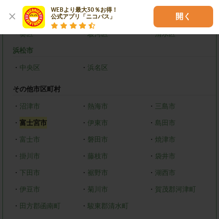
WEBより最大30％お得！

開く
静岡市
公式アプリ「ニコパス」
・
葵区
・
駿河区
・
清水区
浜松市
・
中央区
・
浜名区
その他市区町村
・
沼津市
・
熱海市
・
三島市
・
富士宮市
・
伊東市
・
島田市
・
富士市
・
磐田市
・
焼津市
・
掛川市
・
藤枝市
・
袋井市
・
下田市
・
裾野市
・
湖西市
・
伊豆市
・
菊川市
・
賀茂郡河津町
・
田方郡函南町
・
駿東郡清水町