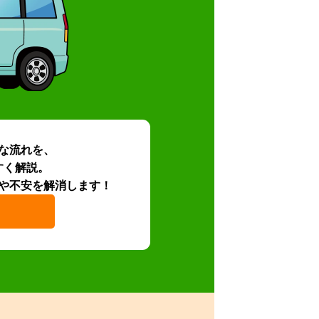
な流れを、
すく解説。
や不安を解消します！