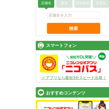
店舗名
駅名
新幹線名
空港名
検索
スマートフォン
⇒ アプリなら最短3分スピード出発！
おすすめコンテンツ