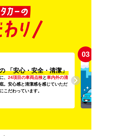
03
の
「安心・安全・清潔」
に、
24項目の車両点検
と
車内外の清
底。安心感と清潔感を感じていただ
にこだわっています。