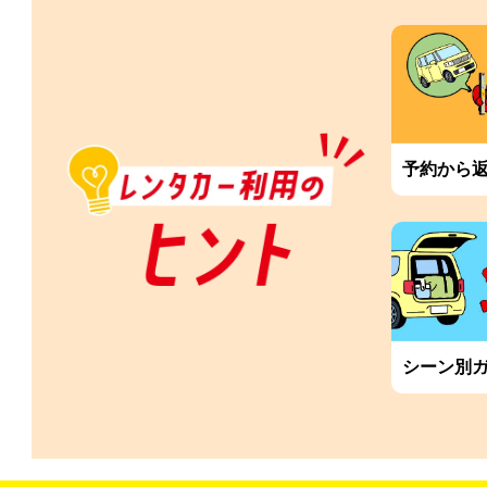
予約から
シーン別