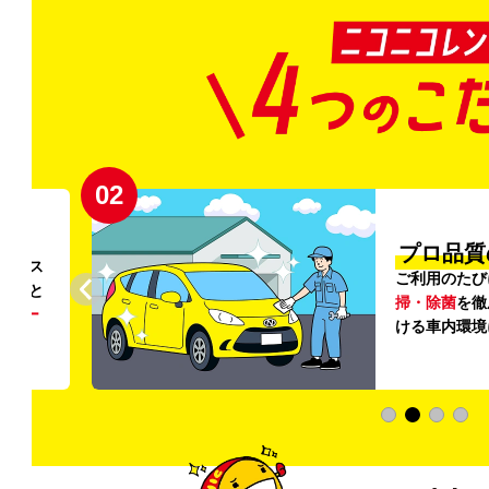
02
円〜
プロ品質
リンス
ご利用のたび
ること
掃・除菌
を徹
う
リー
ける車内環境