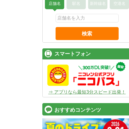
店舗名
駅名
新幹線名
空港名
検索
スマートフォン
⇒ アプリなら最短3分スピード出発！
おすすめコンテンツ