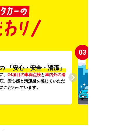
03
の
「安心・安全・清潔」
に、
24項目の車両点検
と
車内外の清
底。安心感と清潔感を感じていただ
にこだわっています。