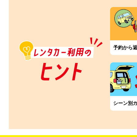
予約から
シーン別