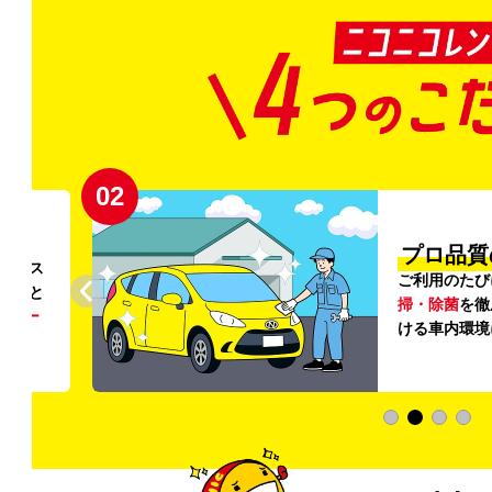
02
円〜
プロ品質
リンス
ご利用のたび
ること
掃・除菌
を徹
う
リー
ける車内環境