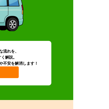
な流れを、
すく解説。
や不安を解消します！