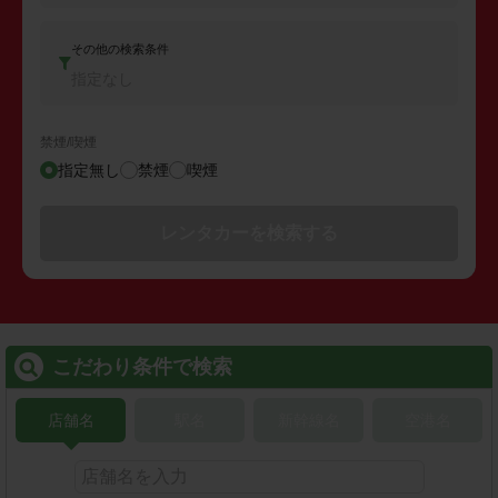
その他の検索条件
指定なし
禁煙/喫煙
指定無し
禁煙
喫煙
レンタカーを検索する
こだわり条件で検索
店舗名
駅名
新幹線名
空港名