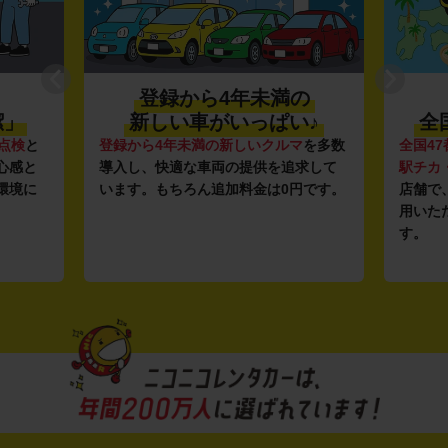
登録から4年未満の
潔」
新しい車がいっぱい♪
全
点検
と
登録から4年未満の新しいクルマ
を多数
全国47
心感と
導入し、快適な車両の提供を追求して
駅チカ
環境に
います。もちろん追加料金は0円です。
店舗で
用いた
す。