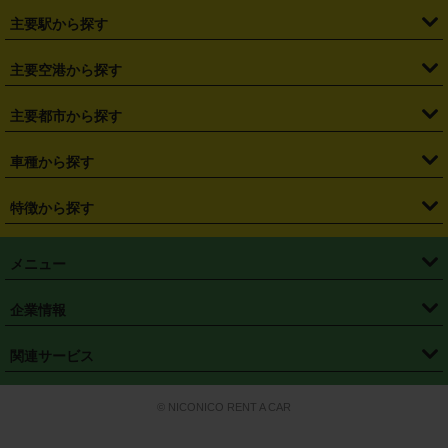
・
北海道
・
青森県
・
岩手県
・
宮城県
・
秋田県
・
山形県
主要駅から探す
・
福島県
・
東京都
・
神奈川県
・
埼玉県
・
千葉県
・
茨城県
・
札幌駅
・
仙台駅
・
新宿駅
・
池袋駅
・
渋谷駅
・
東京駅
主要空港から探す
・
栃木県
・
群馬県
・
山梨県
・
愛知県
・
静岡県
・
岐阜県
・
横浜駅
・
川崎駅
・
大宮駅
・
西船橋駅
・
柏駅
・
名古屋駅
・
新千歳空港
・
仙台空港
主要都市から探す
・
長野県
・
新潟県
・
富山県
・
石川県
・
福井県
・
大阪府
・
大阪駅
・
難波駅
・
三宮駅
・
京都駅
・
広島駅
・
博多駅
・
成田空港
・
羽田空港
・
兵庫県
・
京都府
・
滋賀県
・
和歌山県
・
奈良県
・
三重県
・
札幌市
・
仙台市
車種から探す
・
熊本駅
・
那覇空港駅
・
中部国際空港セントレア
・
関西国際空港
・
鳥取県
・
島根県
・
岡山県
・
広島県
・
山口県
・
徳島県
・
千葉市
・
さいたま市
・
軽自動車
・
コンパクトカー
・
ステーションワゴン・セダン
特徴から探す
・
大阪国際空港（伊丹空港）
・
神戸空港
・
香川県
・
愛媛県
・
高知県
・
福岡県
・
佐賀県
・
長崎県
・
横浜市
・
川崎市
・
ミニバン・ワンボックス
・
高級ミニバン・ワンボックス
・
SUV
・
岡山空港
・
徳島空港
・
ハイブリッド
・
宅配レンタカー
・
ETCカードレンタル
・
熊本県
・
大分県
・
宮崎県
・
鹿児島県
・
沖縄県
・
相模原市
・
新潟市
メニュー
・
軽トラック・商用バン
・
福岡空港
・
鹿児島空港
・
長期レンタル
・
深夜時間帯レンタル
・
免責補償プラス
・
静岡市
・
浜松市
・
・
トラック・バン
トップページ
・
はじめての方へ
・
ご利用案内
(タウンエースバン、ライトエースバン等)
企業情報
・
那覇空港
・
パーフェクト補償
・
スタッドレスタイヤ
・
直前予約
・
名古屋市
・
京都市
・
・
トラック・バン
ベストレート保証
・
予約から返却まで
・
・
店舗オリジナル
利用シーン別ガイ
(ハイエースバン・キャラバン等)
・
・
ニコパス(アプリ)
会社概要
・
ニュース
・
国際運転免許証
・
フランチャイズ募集
・
営業時間外返却サービス
・
個人情報保護
関連サービス
・
大阪市
・
堺市
ド
・
・
レッカー搬送サービス
カスタマーハラスメントに対する基本方針
・
神戸市
・
岡山市
・
・
車種・料金
カーリースなら「定額ニコノリパック」
・
店舗を探す
・
キャンペーン
© NICONICO RENT A CAR
・
特定商取引法に基づく表記
・
旅行業約款
・
広島市
・
北九州市
・
・
会員特典
超短期カーリースの「ニコリース」
・
選ばれる理由
・
安心・安全への取