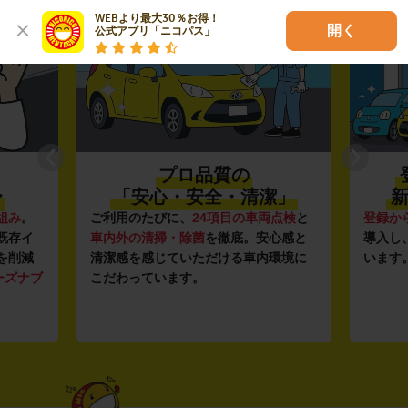
WEBより最大30％お得！

開く
公式アプリ「ニコパス」
プロ品質の
〜
「安心・安全・清潔」
新
組み
。
ご利用のたびに、
24項目の車両点検
と
登録か
既存イ
車内外の清掃・除菌
を徹底。安心感と
導入し
を削減
清潔感を感じていただける車内環境に
います
ーズナブ
こだわっています。