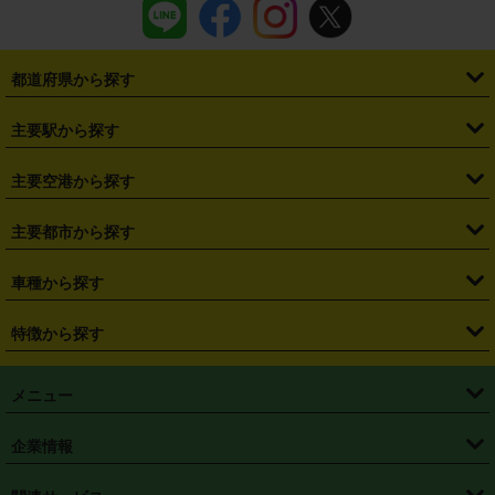
都道府県から探す
・
北海道
・
青森県
・
岩手県
・
宮城県
・
秋田県
・
山形県
主要駅から探す
・
福島県
・
東京都
・
神奈川県
・
埼玉県
・
千葉県
・
茨城県
・
札幌駅
・
仙台駅
・
新宿駅
・
池袋駅
・
渋谷駅
・
東京駅
主要空港から探す
・
栃木県
・
群馬県
・
山梨県
・
愛知県
・
静岡県
・
岐阜県
・
横浜駅
・
川崎駅
・
大宮駅
・
西船橋駅
・
柏駅
・
名古屋駅
・
新千歳空港
・
仙台空港
主要都市から探す
・
長野県
・
新潟県
・
富山県
・
石川県
・
福井県
・
大阪府
・
大阪駅
・
難波駅
・
三宮駅
・
京都駅
・
広島駅
・
博多駅
・
成田空港
・
羽田空港
・
兵庫県
・
京都府
・
滋賀県
・
和歌山県
・
奈良県
・
三重県
・
札幌市
・
仙台市
車種から探す
・
熊本駅
・
那覇空港駅
・
中部国際空港セントレア
・
関西国際空港
・
鳥取県
・
島根県
・
岡山県
・
広島県
・
山口県
・
徳島県
・
千葉市
・
さいたま市
・
軽自動車
・
コンパクトカー
・
ステーションワゴン・セダン
特徴から探す
・
大阪国際空港（伊丹空港）
・
神戸空港
・
香川県
・
愛媛県
・
高知県
・
福岡県
・
佐賀県
・
長崎県
・
横浜市
・
川崎市
・
ミニバン・ワンボックス
・
高級ミニバン・ワンボックス
・
SUV
・
岡山空港
・
徳島空港
・
ハイブリッド
・
宅配レンタカー
・
ETCカードレンタル
・
熊本県
・
大分県
・
宮崎県
・
鹿児島県
・
沖縄県
・
相模原市
・
新潟市
メニュー
・
軽トラック・商用バン
・
福岡空港
・
鹿児島空港
・
長期レンタル
・
深夜時間帯レンタル
・
免責補償プラス
・
静岡市
・
浜松市
・
・
トラック・バン
トップページ
・
はじめての方へ
・
ご利用案内
(タウンエースバン、ライトエースバン等)
企業情報
・
那覇空港
・
パーフェクト補償
・
スタッドレスタイヤ
・
直前予約
・
名古屋市
・
京都市
・
・
トラック・バン
ベストレート保証
・
予約から返却まで
・
・
店舗オリジナル
利用シーン別ガイ
(ハイエースバン・キャラバン等)
・
・
ニコパス(アプリ)
会社概要
・
ニュース
・
国際運転免許証
・
フランチャイズ募集
・
営業時間外返却サービス
・
個人情報保護