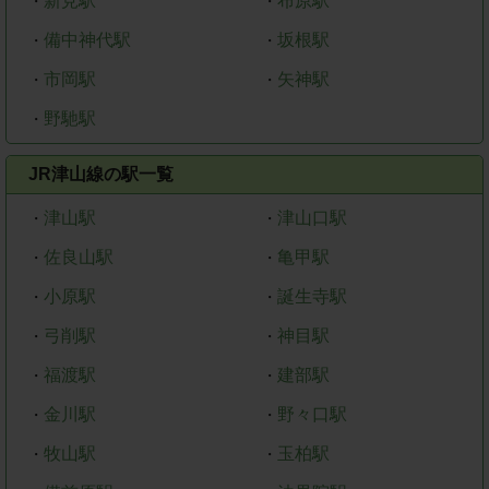
新見駅
布原駅
・
・
備中神代駅
坂根駅
・
・
市岡駅
矢神駅
・
・
野馳駅
・
JR津山線の駅一覧
津山駅
津山口駅
・
・
佐良山駅
亀甲駅
・
・
小原駅
誕生寺駅
・
・
弓削駅
神目駅
・
・
福渡駅
建部駅
・
・
金川駅
野々口駅
・
・
牧山駅
玉柏駅
・
・