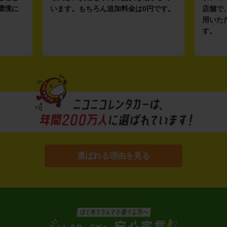
環境に
います。もちろん追加料金は0円です。
店舗で
用いた
す。
選ばれる理由を見る