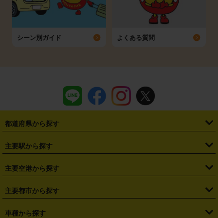
シーン別ガイド
よくある質問
都道府県から探す
・
北海道
・
青森県
・
岩手県
・
宮城県
・
秋田県
・
山形県
主要駅から探す
・
福島県
・
東京都
・
神奈川県
・
埼玉県
・
千葉県
・
茨城県
・
札幌駅
・
仙台駅
・
新宿駅
・
池袋駅
・
渋谷駅
・
東京駅
主要空港から探す
・
栃木県
・
群馬県
・
山梨県
・
愛知県
・
静岡県
・
岐阜県
・
横浜駅
・
川崎駅
・
大宮駅
・
西船橋駅
・
柏駅
・
名古屋駅
・
新千歳空港
・
仙台空港
主要都市から探す
・
長野県
・
新潟県
・
富山県
・
石川県
・
福井県
・
大阪府
・
大阪駅
・
難波駅
・
三宮駅
・
京都駅
・
広島駅
・
博多駅
・
成田空港
・
羽田空港
・
兵庫県
・
京都府
・
滋賀県
・
和歌山県
・
奈良県
・
三重県
・
札幌市
・
仙台市
車種から探す
・
熊本駅
・
那覇空港駅