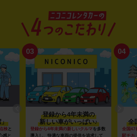
03
04
登録から4年未満の
潔」
新しい車がいっぱい♪
全
点検
と
登録から4年未満の新しいクルマ
を多数
全国47
心感と
導入し、快適な車両の提供を追求して
駅チカ