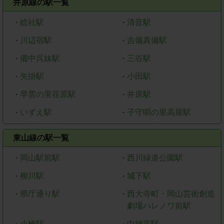
井原線の駅一覧
総社駅
清音駅
・
・
川辺宿駅
吉備真備駅
・
・
備中呉妹駅
三谷駅
・
・
矢掛駅
小田駅
・
・
早雲の里荏原駅
井原駅
・
・
いずえ駅
子守唄の里高屋駅
・
・
東山線の駅一覧
岡山駅前駅
西川緑道公園駅
・
・
柳川駅
城下駅
・
・
県庁通り駅
西大寺町・岡山芸術創造
・
・
劇場ハレノワ前駅
小橋駅
中納言駅