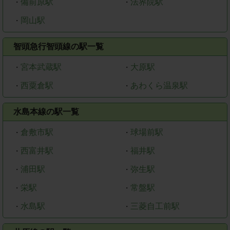
備前原駅
法界院駅
・
・
岡山駅
・
智頭急行智頭線の駅一覧
宮本武蔵駅
大原駅
・
・
西粟倉駅
あわくら温泉駅
・
・
水島本線の駅一覧
倉敷市駅
球場前駅
・
・
西富井駅
福井駅
・
・
浦田駅
弥生駅
・
・
栄駅
常盤駅
・
・
水島駅
三菱自工前駅
・
・