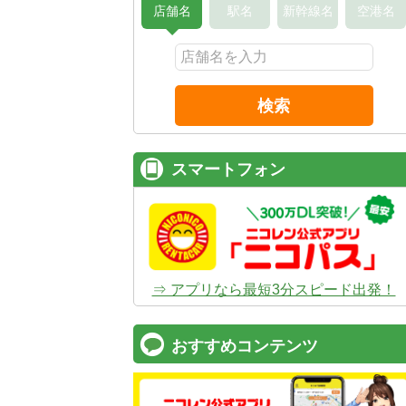
店舗名
駅名
新幹線名
空港名
検索
スマートフォン
⇒ アプリなら最短3分スピード出発！
おすすめコンテンツ