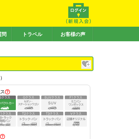
質問
トラベル
お客様の声
内）
ス