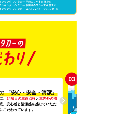
03
の
「安心・安全・清潔」
に、
24項目の車両点検
と
車内外の清
底。安心感と清潔感を感じていただ
にこだわっています。