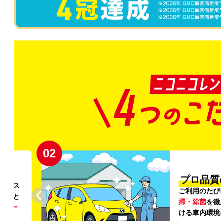
02
円〜
プロ品質
リンス
ご利用のたび
ること
掃・除菌
を徹
う
リー
ける車内環境