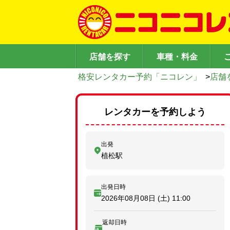
店舗を探す
車種・料金
格安レンタカー予約「ニコレン」
>
店舗
レンタカーを予約しよう
出発
植松駅
出発日時
2026年08月08日 (土)
11:00
返却日時