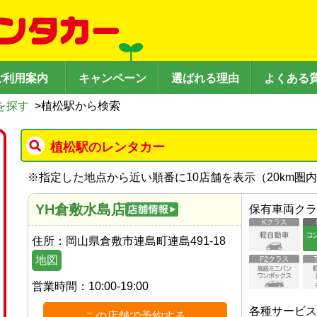
ご利用案内
キャンペーン
選ばれる理由
よくある
を探す
>
植松駅から検索
植松駅のレンタカー
※
指定した地点から近い順番に10店舗を表示（
20
km圏
YH倉敷水島店
保有車両クラ
住所：
岡山県倉敷市連島町連島491-18
地図
営業時間：
10:00-19:00
各種サービス
この店舗で予約する