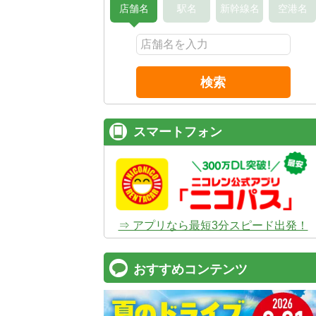
店舗名
駅名
新幹線名
空港名
検索
スマートフォン
⇒ アプリなら最短3分スピード出発！
コスパ最強！
12時間 2,525
安さのヒミツは、
ムダのない仕組み
。ガソ
おすすめコンテンツ
タンドや整備工場の既存インフラを活用す
でコストを削減し、12時間2,525円～とい
ズナブルな価格を実現
しています。