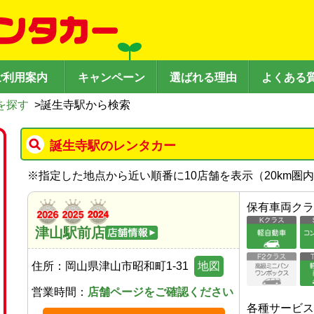
ご利用案内
キャンペーン
選ばれる理由
よくある
を探す
>
誕生寺駅から検索
誕生寺駅のレンタカー
※
指定した地点から近い順番に10店舗を表示（
20
km圏
保有車両クラ
津山駅前店
住所：
岡山県津山市昭和町1-31
地図
営業時間：
店舗ページをご確認ください
各種サービス