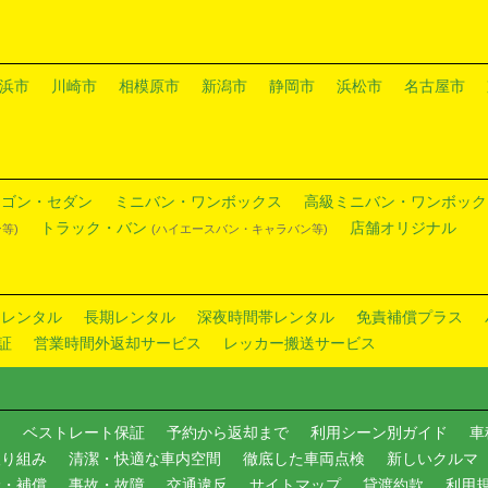
浜市
川崎市
相模原市
新潟市
静岡市
浜松市
名古屋市
ワゴン・セダン
ミニバン・ワンボックス
高級ミニバン・ワンボック
トラック・バン
店舗オリジナル
等)
(ハイエースバン・キャラバン等)
ドレンタル
長期レンタル
深夜時間帯レンタル
免責補償プラス
証
営業時間外返却サービス
レッカー搬送サービス
内
ベストレート保証
予約から返却まで
利用シーン別ガイド
車
取り組み
清潔・快適な車内空間
徹底した車両点検
新しいクルマ
険・補償
事故・故障
交通違反
サイトマップ
貸渡約款
利用