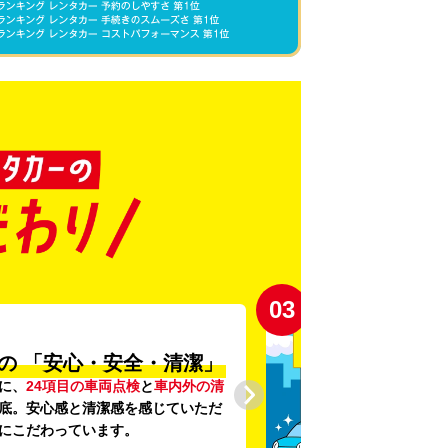
03
の
「安心・安全・清潔」
に、
24項目の車両点検
と
車内外の清
底。安心感と清潔感を感じていただ
にこだわっています。