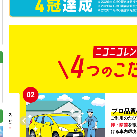
02
円〜
プロ品質
リンス
ご利用のたび
ること
掃・除菌
を徹
う
リー
ける車内環境