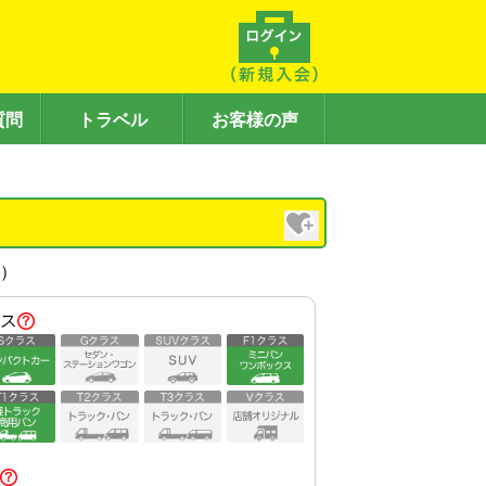
質問
トラベル
お客様の声
内）
ス