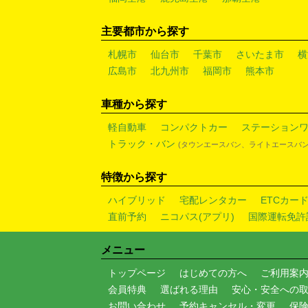
主要都市から探す
札幌市
仙台市
千葉市
さいたま市
横
広島市
北九州市
福岡市
熊本市
車種から探す
軽自動車
コンパクトカー
ステーション
トラック・バン
(タウンエースバン、ライトエースバン
特徴から探す
ハイブリッド
宅配レンタカー
ETCカー
直前予約
ニコパス(アプリ)
国際運転免許
メニュー
トップページ
はじめての方へ
ご利用案
会員特典
選ばれる理由
安心・安全への
お問い合わせ
予約キャンセル・変更
保