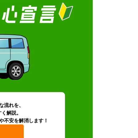
な流れを、
すく解説。
や不安を解消します！