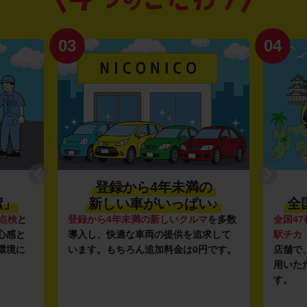
03
04
登録から4年未満の
潔」
新しい車がいっぱい♪
全
点検
と
登録から4年未満の新しいクルマ
を多数
全国47
心感と
導入し、快適な車両の提供を追求して
駅チカ
環境に
います。もちろん追加料金は0円です。
店舗で
用いた
す。