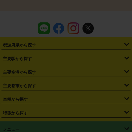
都道府県から探す
・
北海道
・
青森県
・
岩手県
・
宮城県
・
秋田県
・
山形県
主要駅から探す
・
福島県
・
東京都
・
神奈川県
・
埼玉県
・
千葉県
・
茨城県
・
札幌駅
・
仙台駅
・
新宿駅
・
池袋駅
・
渋谷駅
・
東京駅
主要空港から探す
・
栃木県
・
群馬県
・
山梨県
・
愛知県
・
静岡県
・
岐阜県
・
横浜駅
・
川崎駅
・
大宮駅
・
西船橋駅
・
柏駅
・
名古屋駅
・
新千歳空港
・
仙台空港
主要都市から探す
・
長野県
・
新潟県
・
富山県
・
石川県
・
福井県
・
大阪府
・
大阪駅
・
難波駅
・
三宮駅
・
京都駅
・
広島駅
・
博多駅
・
成田空港
・
羽田空港
・
兵庫県
・
京都府
・
滋賀県
・
和歌山県
・
奈良県
・
三重県
・
札幌市
・
仙台市
車種から探す
・
熊本駅
・
那覇空港駅
・
中部国際空港セントレア
・
関西国際空港
・
鳥取県
・
島根県
・
岡山県
・
広島県
・
山口県
・
徳島県
・
千葉市
・
さいたま市
・
軽自動車
・
コンパクトカー
・
ステーションワゴン・セダン
特徴から探す
・
大阪国際空港（伊丹空港）
・
神戸空港
・
香川県
・
愛媛県
・
高知県
・
福岡県
・
佐賀県
・
長崎県
・
横浜市
・
川崎市
・
ミニバン・ワンボックス
・
高級ミニバン・ワンボックス
・
SUV
・
岡山空港
・
徳島空港
・
ハイブリッド
・
宅配レンタカー
・
ETCカードレンタル
・
熊本県
・
大分県
・
宮崎県
・
鹿児島県
・
沖縄県
・
相模原市
・
新潟市
メニュー
・
軽トラック・商用バン