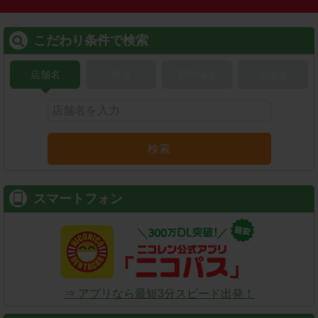
こだわり条件で検索
店舗名
駅名
新幹線名
空港名
検索
スマートフォン
⇒ アプリなら最短3分スピード出発！