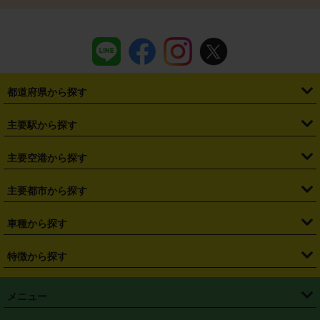
都道府県から探す
・
北海道
・
青森県
・
岩手県
・
宮城県
・
秋田県
・
山形県
主要駅から探す
・
福島県
・
東京都
・
神奈川県
・
埼玉県
・
千葉県
・
茨城県
・
札幌駅
・
仙台駅
・
新宿駅
・
池袋駅
・
渋谷駅
・
東京駅
主要空港から探す
・
栃木県
・
群馬県
・
山梨県
・
愛知県
・
静岡県
・
岐阜県
・
横浜駅
・
川崎駅
・
大宮駅
・
西船橋駅
・
柏駅
・
名古屋駅
・
新千歳空港
・
仙台空港
主要都市から探す
・
長野県
・
新潟県
・
富山県
・
石川県
・
福井県
・
大阪府
・
大阪駅
・
難波駅
・
三宮駅
・
京都駅
・
広島駅
・
博多駅
・
成田空港
・
羽田空港
・
兵庫県
・
京都府
・
滋賀県
・
和歌山県
・
奈良県
・
三重県
・
札幌市
・
仙台市
車種から探す
・
熊本駅
・
那覇空港駅
・
中部国際空港セントレア
・
関西国際空港
・
鳥取県
・
島根県
・
岡山県
・
広島県
・
山口県
・
徳島県
・
千葉市
・
さいたま市
・
軽自動車
・
コンパクトカー
・
ステーションワゴン・セダン
特徴から探す
・
大阪国際空港（伊丹空港）
・
神戸空港
・
香川県
・
愛媛県
・
高知県
・
福岡県
・
佐賀県
・
長崎県
・
横浜市
・
川崎市
・
ミニバン・ワンボックス
・
高級ミニバン・ワンボックス
・
SUV
・
岡山空港
・
徳島空港
・
ハイブリッド
・
宅配レンタカー
・
ETCカードレンタル
・
熊本県
・
大分県
・
宮崎県
・
鹿児島県
・
沖縄県
・
相模原市
・
新潟市
メニュー
・
軽トラック・商用バン
・
福岡空港
・
鹿児島空港
・
長期レンタル
・
深夜時間帯レンタル
・
免責補償プラス
・
静岡市
・
浜松市