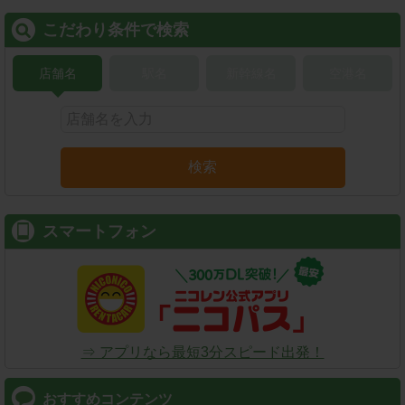
こだわり条件で検索
店舗名
駅名
新幹線名
空港名
検索
スマートフォン
⇒ アプリなら最短3分スピード出発！
おすすめコンテンツ