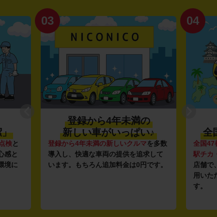
03
04
登録から4年未満の
潔」
新しい車がいっぱい♪
全
点検
と
登録から4年未満の新しいクルマ
を多数
全国47
心感と
導入し、快適な車両の提供を追求して
駅チカ
環境に
います。もちろん追加料金は0円です。
店舗で
用いた
す。