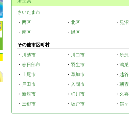
埼玉県
さいたま市
・
西区
・
北区
・
見沼
・
南区
・
緑区
その他市区町村
・
川越市
・
川口市
・
所沢
・
春日部市
・
羽生市
・
鴻巣
・
上尾市
・
草加市
・
越谷
・
戸田市
・
入間市
・
朝霞
・
新座市
・
桶川市
・
久喜
・
三郷市
・
坂戸市
・
鶴ヶ