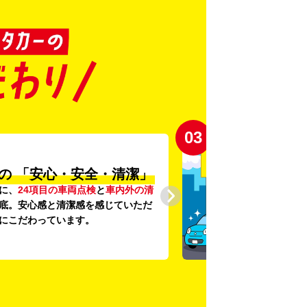
03
の
「安心・安全・清潔」
に、
24項目の車両点検
と
車内外の清
底。安心感と清潔感を感じていただ
にこだわっています。