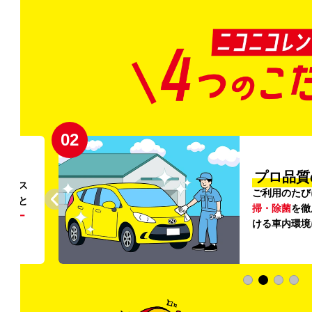
02
円〜
プロ品質
リンス
ご利用のたび
ること
掃・除菌
を徹
う
リー
ける車内環境