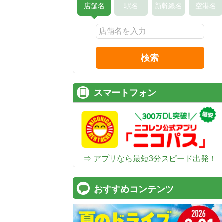
店舗名
駅名
新幹線名
空港名
検索
スマートフォン
⇒ アプリなら最短3分スピード出発！
おすすめコンテンツ