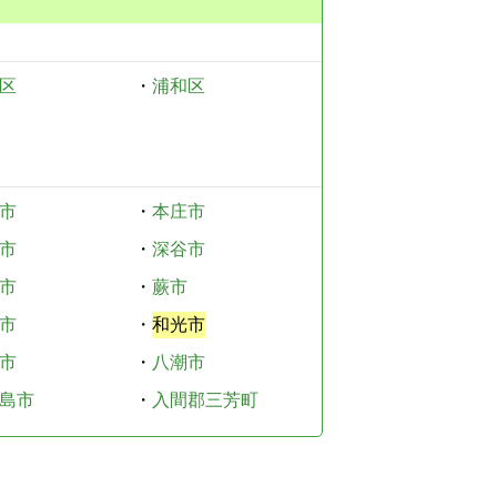
区
・
浦和区
市
・
本庄市
市
・
深谷市
市
・
蕨市
市
・
和光市
市
・
八潮市
島市
・
入間郡三芳町