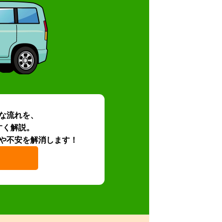
な流れを、
すく解説。
や不安を解消します！