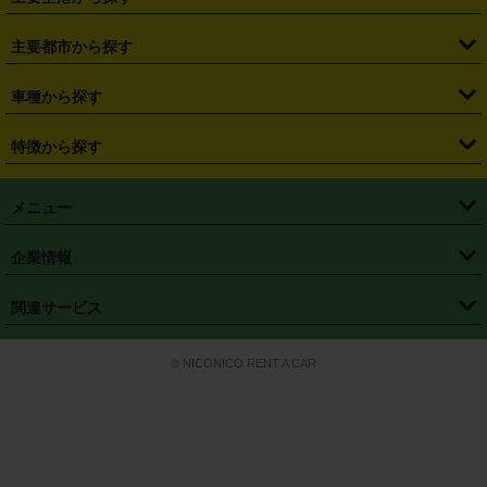
・
栃木県
・
群馬県
・
山梨県
・
愛知県
・
静岡県
・
岐阜県
・
横浜駅
・
川崎駅
・
大宮駅
・
西船橋駅
・
柏駅
・
名古屋駅
・
新千歳空港
・
仙台空港
主要都市から探す
・
長野県
・
新潟県
・
富山県
・
石川県
・
福井県
・
大阪府
・
大阪駅
・
難波駅
・
三宮駅
・
京都駅
・
広島駅
・
博多駅
・
成田空港
・
羽田空港
・
兵庫県
・
京都府
・
滋賀県
・
和歌山県
・
奈良県
・
三重県
・
札幌市
・
仙台市
車種から探す
・
熊本駅
・
那覇空港駅
・
中部国際空港セントレア
・
関西国際空港
・
鳥取県
・
島根県
・
岡山県
・
広島県
・
山口県
・
徳島県
・
千葉市
・
さいたま市
・
軽自動車
・
コンパクトカー
・
ステーションワゴン・セダン
特徴から探す
・
大阪国際空港（伊丹空港）
・
神戸空港
・
香川県
・
愛媛県
・
高知県
・
福岡県
・
佐賀県
・
長崎県
・
横浜市
・
川崎市
・
ミニバン・ワンボックス
・
高級ミニバン・ワンボックス
・
SUV
・
岡山空港
・
徳島空港
・
ハイブリッド
・
宅配レンタカー
・
ETCカードレンタル
・
熊本県
・
大分県
・
宮崎県
・
鹿児島県
・
沖縄県
・
相模原市
・
新潟市
メニュー
・
軽トラック・商用バン
・
福岡空港
・
鹿児島空港
・
長期レンタル
・
深夜時間帯レンタル
・
免責補償プラス
・
静岡市
・
浜松市
・
・
トラック・バン
トップページ
・
はじめての方へ
・
ご利用案内
(タウンエースバン、ライトエースバン等)
企業情報
・
那覇空港
・
パーフェクト補償
・
スタッドレスタイヤ
・
直前予約
・
名古屋市
・
京都市
・
・
トラック・バン
ベストレート保証
・
予約から返却まで
・
・
店舗オリジナル
利用シーン別ガイ
(ハイエースバン・キャラバン等)
・
・
ニコパス(アプリ)
会社概要
・
ニュース
・
国際運転免許証
・
フランチャイズ募集
・
営業時間外返却サービス
・
個人情報保護
関連サービス
・
大阪市
・
堺市
ド
・
・
レッカー搬送サービス
カスタマーハラスメントに対する基本方針
・
神戸市
・
岡山市
・
・
車種・料金
カーリースなら「定額ニコノリパック」
・
店舗を探す
・
キャンペーン
© NICONICO RENT A CAR
・
特定商取引法に基づく表記
・
旅行業約款
・
広島市
・
北九州市
・
・
会員特典
超短期カーリースの「ニコリース」
・
選ばれる理由
・
安心・安全への取
り組み
・
福岡市
・
熊本市
・
清潔・快適な車内
・
徹底した車両点検
・
新しいクルマ
空間