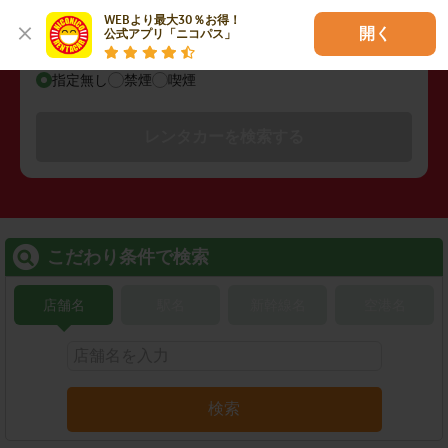
WEBより最大30％お得！

開く
公式アプリ「ニコパス」
禁煙/喫煙
指定無し
禁煙
喫煙
レンタカーを検索する
こだわり条件で検索
店舗名
駅名
新幹線名
空港名
検索