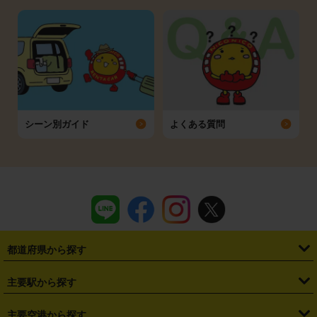
シーン別ガイド
よくある質問
都道府県から探す
・
北海道
・
青森県
・
岩手県
・
宮城県
・
秋田県
・
山形県
主要駅から探す
・
福島県
・
東京都
・
神奈川県
・
埼玉県
・
千葉県
・
茨城県
・
札幌駅
・
仙台駅
・
新宿駅
・
池袋駅
・
渋谷駅
・
東京駅
主要空港から探す