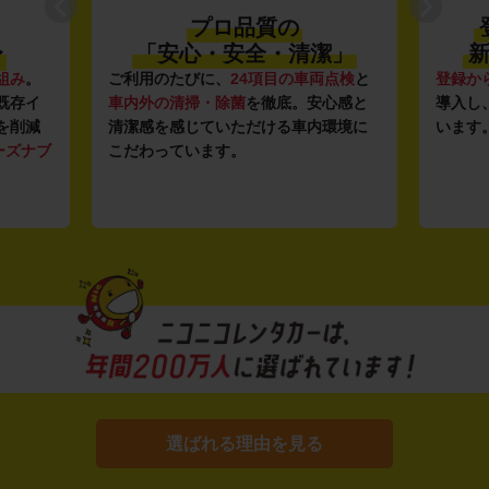
プロ品質の
〜
「安心・安全・清潔」
新
組み
。
ご利用のたびに、
24項目の車両点検
と
登録か
既存イ
車内外の清掃・除菌
を徹底。安心感と
導入し
を削減
清潔感を感じていただける車内環境に
います
ーズナブ
こだわっています。
選ばれる理由を見る