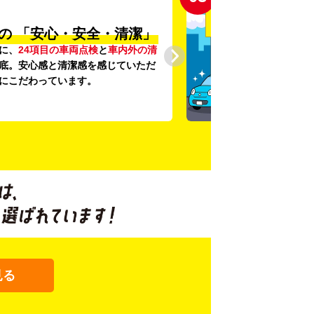
の
「安心・安全・清潔」
に、
24項目の車両点検
と
車内外の清
底。安心感と清潔感を感じていただ
にこだわっています。
見る