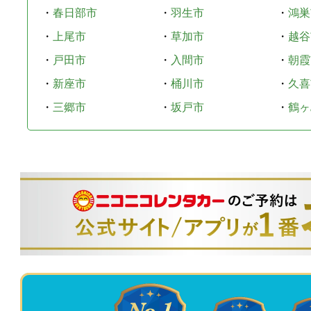
・
春日部市
・
羽生市
・
鴻巣
・
上尾市
・
草加市
・
越谷
・
戸田市
・
入間市
・
朝霞
・
新座市
・
桶川市
・
久喜
・
三郷市
・
坂戸市
・
鶴ヶ