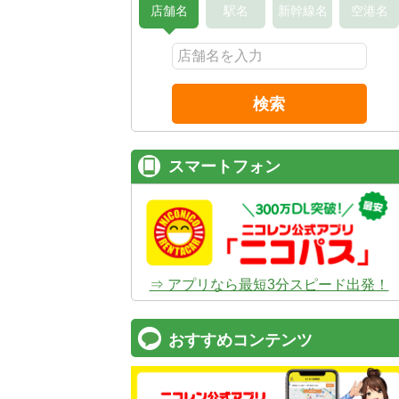
店舗名
駅名
新幹線名
空港名
検索
スマートフォン
⇒ アプリなら最短3分スピード出発！
おすすめコンテンツ