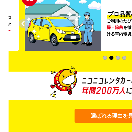
円〜
プロ品質
リンス
ご利用のたび
ること
掃・除菌
を徹
う
リー
ける車内環境
選ばれる理由を