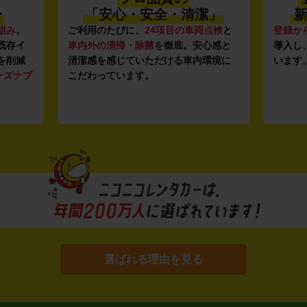
〜
「安心・安全・清潔」
新
組み
。
ご利用のたびに、
24項目の車両点検
と
登録か
既存イ
車内外の清掃・除菌
を徹底。安心感と
導入し
を削減
清潔感を感じていただける車内環境に
います
ーズナブ
こだわっています。
選ばれる理由を見る