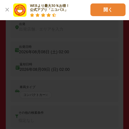
レンタカーを予約しよう
WEBより最大30％お得！

開く
公式アプリ「ニコパス」
出発
出発店舗、エリアを入力
出発日時
2026年08月08日 (土)
02:00
返却日時
2026年08月09日 (日)
02:00
車両タイプ
コンパクトカー
その他の検索条件
指定なし