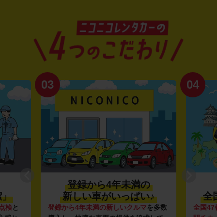
03
04
登録から4年未満の
潔」
新しい車がいっぱい♪
全
点検
と
登録から4年未満の新しいクルマ
を多数
全国47