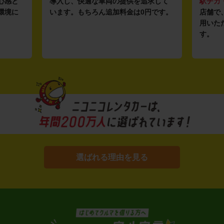
心感と
導入し、快適な車両の提供を追求して
駅チカ
環境に
います。もちろん追加料金は0円です。
店舗で
用いた
す。
選ばれる理由を見る