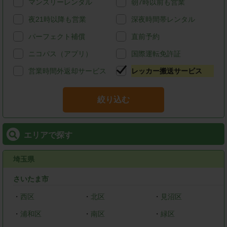
マンスリーレンタル
朝7時以前も営業
夜21時以降も営業
深夜時間帯レンタル
パーフェクト補償
直前予約
ニコパス（アプリ）
国際運転免許証
営業時間外返却サービス
レッカー搬送サービス
絞り込む
エリアで探す
埼玉県
さいたま市
・
西区
・
北区
・
見沼区
・
浦和区
・
南区
・
緑区