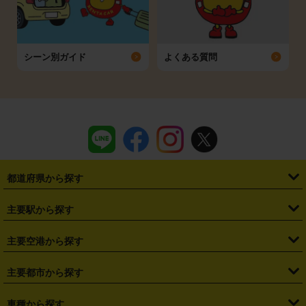
シーン別ガイド
よくある質問
都道府県から探す
・
北海道
・
青森県
・
岩手県
・
宮城県
・
秋田県
・
山形県
主要駅から探す
・
福島県
・
東京都
・
神奈川県
・
埼玉県
・
千葉県
・
茨城県
・
札幌駅
・
仙台駅
・
新宿駅
・
池袋駅
・
渋谷駅
・
東京駅
主要空港から探す
・
栃木県
・
群馬県
・
山梨県
・
愛知県
・
静岡県
・
岐阜県
・
横浜駅
・
川崎駅
・
大宮駅
・
西船橋駅
・
柏駅
・
名古屋駅
・
新千歳空港
・
仙台空港
主要都市から探す
・
長野県
・
新潟県
・
富山県
・
石川県
・
福井県
・
大阪府
・
大阪駅
・
難波駅
・
三宮駅
・
京都駅
・
広島駅
・
博多駅
・
成田空港
・
羽田空港
・
兵庫県
・
京都府
・
滋賀県
・
和歌山県
・
奈良県
・
三重県
・
札幌市
・
仙台市
車種から探す
・
熊本駅
・
那覇空港駅