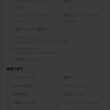
ステーションワゴン・
SUV
セダン
ミニバン・ワンボック
高級ミニバン・ワンボ
ス
ックス
軽トラック・商用バン
トラック・バン
(タウンエースバン、ライトエースバン等)
トラック・バン
(ハイエースバン・キャラバン等)
店舗オリジナル
特徴で探す
ハイブリッド
禁煙
カード決済
スタッドレス
給油可能
ETCレンタル
宅配レンタカー
ウィークリーレンタル