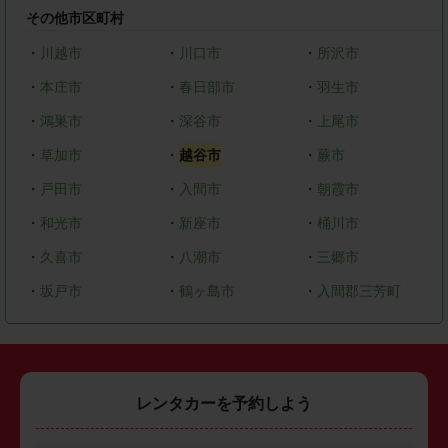
その他市区町村
・
川越市
・
川口市
・
所沢市
・
本庄市
・
春日部市
・
羽生市
・
鴻巣市
・
深谷市
・
上尾市
・
草加市
・
越谷市
・
蕨市
・
戸田市
・
入間市
・
朝霞市
・
和光市
・
新座市
・
桶川市
・
久喜市
・
八潮市
・
三郷市
・
坂戸市
・
鶴ヶ島市
・
入間郡三芳町
レンタカーを予約しよう