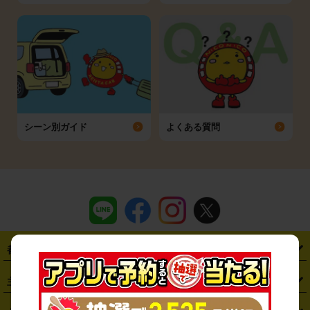
シーン別ガイド
よくある質問
都道府県から探す
・
北海道
・
青森県
・
岩手県
・
宮城県
・
秋田県
・
山形県
主要駅から探す
・
福島県
・
東京都
・
神奈川県
・
埼玉県
・
千葉県
・
茨城県
・
札幌駅
・
仙台駅
・
新宿駅
・
池袋駅
・
渋谷駅
・
東京駅