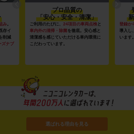
プロ品質の
〜
「安心・安全・清潔」
新
組み
。
ご利用のたびに、
24項目の車両点検
と
登録か
既存イ
車内外の清掃・除菌
を徹底。安心感と
導入し
を削減
清潔感を感じていただける車内環境に
います
ーズナブ
こだわっています。
選ばれる理由を見る