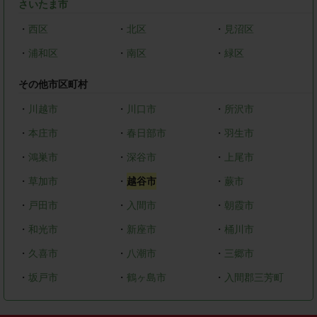
さいたま市
・
西区
・
北区
・
見沼区
・
浦和区
・
南区
・
緑区
その他市区町村
・
川越市
・
川口市
・
所沢市
・
本庄市
・
春日部市
・
羽生市
・
鴻巣市
・
深谷市
・
上尾市
・
草加市
・
越谷市
・
蕨市
・
戸田市
・
入間市
・
朝霞市
・
和光市
・
新座市
・
桶川市
・
久喜市
・
八潮市
・
三郷市
・
坂戸市
・
鶴ヶ島市
・
入間郡三芳町