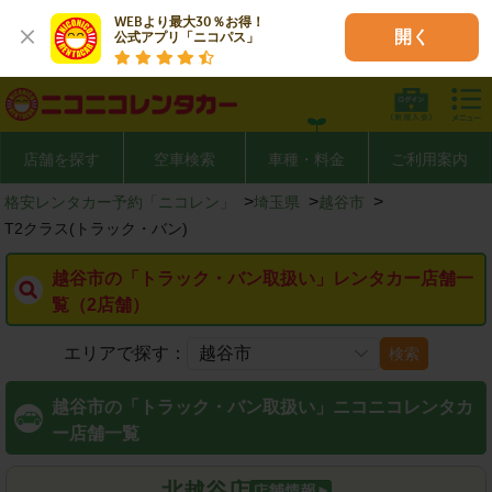
WEBより最大30％お得！

開く
公式アプリ「ニコパス」
店舗を探す
空車検索
車種・料金
ご利用案内
>
>
>
格安レンタカー予約「ニコレン」
埼玉県
越谷市
T2クラス(トラック・バン)
越谷市の「トラック・バン取扱い」レンタカー店舗一
覧（2店舗）
エリアで探す：
検索
越谷市の「トラック・バン取扱い」ニコニコレンタカ
ー店舗一覧
北越谷店