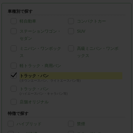
車種別で探す
軽自動車
コンパクトカー
ステーションワゴン・
SUV
セダン
ミニバン・ワンボック
高級ミニバン・ワンボ
ス
ックス
軽トラック・商用バン
トラック・バン
(タウンエースバン、ライトエースバン等)
トラック・バン
(ハイエースバン・キャラバン等)
店舗オリジナル
特徴で探す
ハイブリッド
禁煙