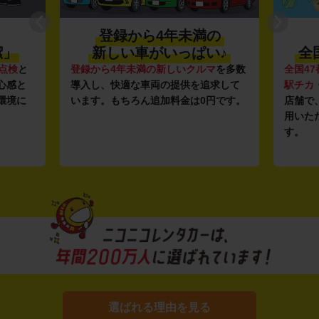
登録から4年未満の
潔」
新しい車がいっぱい♪
全
点検
と
登録から4年未満の新しいクルマ
を多数
全国47
心感と
導入し、快適な車両の提供を追求して
駅チカ
環境に
います。もちろん追加料金は0円です。
店舗で
用いた
す。
選ばれる理由を見る