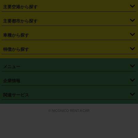
・
福島県
・
東京都
・
神奈川県
・
埼玉県
・
千葉県
・
茨城県
・
札幌駅
・
仙台駅
・
新宿駅
・
池袋駅
・
渋谷駅
・
東京駅
主要空港から探す
・
栃木県
・
群馬県
・
山梨県
・
愛知県
・
静岡県
・
岐阜県
・
横浜駅
・
川崎駅
・
大宮駅
・
西船橋駅
・
柏駅
・
名古屋駅
・
新千歳空港
・
仙台空港
主要都市から探す
・
長野県
・
新潟県
・
富山県
・
石川県
・
福井県
・
大阪府
・
大阪駅
・
難波駅
・
三宮駅
・
京都駅
・
広島駅
・
博多駅
・
成田空港
・
羽田空港
・
兵庫県
・
京都府
・
滋賀県
・
和歌山県
・
奈良県
・
三重県
・
札幌市
・
仙台市
車種から探す
・
熊本駅
・
那覇空港駅
・
中部国際空港セントレア
・
関西国際空港
・
鳥取県
・
島根県
・
岡山県
・
広島県
・
山口県
・
徳島県
・
千葉市
・
さいたま市
・
軽自動車
・
コンパクトカー
・
ステーションワゴン・セダン
特徴から探す
・
大阪国際空港（伊丹空港）
・
神戸空港
・
香川県
・
愛媛県
・
高知県
・
福岡県
・
佐賀県
・
長崎県
・
横浜市
・
川崎市
・
ミニバン・ワンボックス
・
高級ミニバン・ワンボックス
・
SUV
・
岡山空港
・
徳島空港
・
ハイブリッド
・
宅配レンタカー
・
ETCカードレンタル
・
熊本県
・
大分県
・
宮崎県
・
鹿児島県
・
沖縄県
・
相模原市
・
新潟市
メニュー
・
軽トラック・商用バン
・
福岡空港
・
鹿児島空港
・
長期レンタル
・
深夜時間帯レンタル
・
免責補償プラス
・
静岡市
・
浜松市
・
・
トラック・バン
トップページ
・
はじめての方へ
・
ご利用案内
(タウンエースバン、ライトエースバン等)
企業情報
・
那覇空港
・
パーフェクト補償
・
スタッドレスタイヤ
・
直前予約
・
名古屋市
・
京都市
・
・
トラック・バン
ベストレート保証
・
予約から返却まで
・
・
店舗オリジナル
利用シーン別ガイ
(ハイエースバン・キャラバン等)
・
・
ニコパス(アプリ)
会社概要
・
ニュース
・
国際運転免許証
・
フランチャイズ募集
・
営業時間外返却サービス
・
個人情報保護
関連サービス
・
大阪市
・
堺市
ド
・
・
レッカー搬送サービス
カスタマーハラスメントに対する基本方針
・
神戸市
・
岡山市
・
・
車種・料金
カーリースなら「定額ニコノリパック」
・
店舗を探す
・
キャンペーン
© NICONICO RENT A CAR
・
特定商取引法に基づく表記
・
旅行業約款
・
広島市
・
北九州市
・
・
会員特典
超短期カーリースの「ニコリース」
・
選ばれる理由
・
安心・安全への取
り組み
・
福岡市
・
熊本市
・
清潔・快適な車内
・
徹底した車両点検
・
新しいクルマ