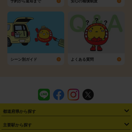
予約から返却まで
安心の補償制度
シーン別ガイド
よくある質問
都道府県から探す
・
北海道
・
青森県
・
岩手県
・
宮城県
・
秋田県
・
山形県
主要駅から探す