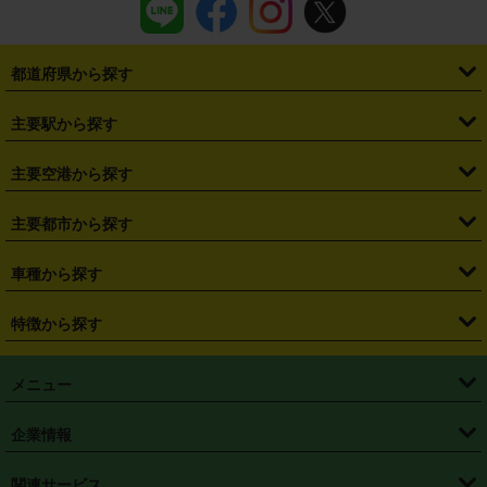
都道府県から探す
・
北海道
・
青森県
・
岩手県
・
宮城県
・
秋田県
・
山形県
主要駅から探す
・
福島県
・
東京都
・
神奈川県
・
埼玉県
・
千葉県
・
茨城県
・
札幌駅
・
仙台駅
・
新宿駅
・
池袋駅
・
渋谷駅
・
東京駅
主要空港から探す
・
栃木県
・
群馬県
・
山梨県
・
愛知県
・
静岡県
・
岐阜県
・
横浜駅
・
川崎駅
・
大宮駅
・
西船橋駅
・
柏駅
・
名古屋駅
・
新千歳空港
・
仙台空港
主要都市から探す
・
長野県
・
新潟県
・
富山県
・
石川県
・
福井県
・
大阪府
・
大阪駅
・
難波駅
・
三宮駅
・
京都駅
・
広島駅
・
博多駅
・
成田空港
・
羽田空港
・
兵庫県
・
京都府
・
滋賀県
・
和歌山県
・
奈良県
・
三重県
・
札幌市
・
仙台市
車種から探す
・
熊本駅
・
那覇空港駅
・
中部国際空港セントレア
・
関西国際空港
・
鳥取県
・
島根県
・
岡山県
・
広島県
・
山口県
・
徳島県
・
千葉市
・
さいたま市
・
軽自動車
・
コンパクトカー
・
ステーションワゴン・セダン
特徴から探す
・
大阪国際空港（伊丹空港）
・
神戸空港
・
香川県
・
愛媛県
・
高知県
・
福岡県
・
佐賀県
・
長崎県
・
横浜市
・
川崎市
・
ミニバン・ワンボックス
・
高級ミニバン・ワンボックス
・
SUV
・
岡山空港
・
徳島空港
・
ハイブリッド
・
宅配レンタカー
・
ETCカードレンタル
・
熊本県
・
大分県
・
宮崎県
・
鹿児島県
・
沖縄県
・
相模原市
・
新潟市
メニュー
・
軽トラック・商用バン
・
福岡空港
・
鹿児島空港
・
長期レンタル
・
深夜時間帯レンタル
・
免責補償プラス
・
静岡市
・
浜松市
・
・
トラック・バン
トップページ
・
はじめての方へ
・
ご利用案内
(タウンエースバン、ライトエースバン等)
企業情報
・
那覇空港
・
パーフェクト補償
・
スタッドレスタイヤ
・
直前予約
・
名古屋市
・
京都市
・
・
トラック・バン
ベストレート保証
・
予約から返却まで
・
・
店舗オリジナル
利用シーン別ガイ
(ハイエースバン・キャラバン等)
・
・
ニコパス(アプリ)
会社概要
・
ニュース
・
国際運転免許証
・
フランチャイズ募集
・
営業時間外返却サービス
・
個人情報保護
関連サービス
・
大阪市
・
堺市