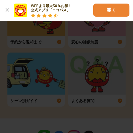
WEBより最大30％お得！

開く
公式アプリ「ニコパス」
予約から返却まで
安心の補償制度
シーン別ガイド
よくある質問