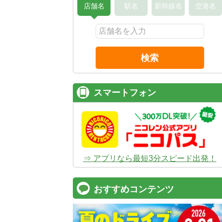
店舗名
駅名
新幹線名
空港名
検索
スマートフォン
⇒ アプリなら最短3分スピード出発！
おすすめコンテンツ