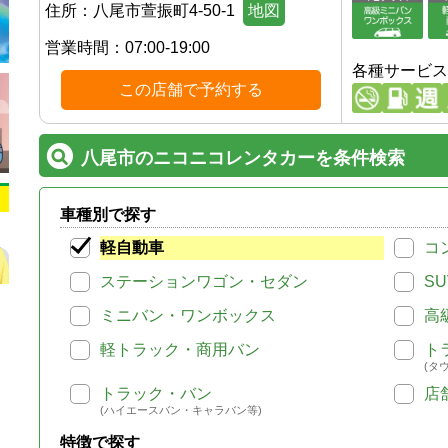
住所：
八尾市萱振町4-50-1
地図
営業時間：
07:00-19:00
各種サービス
この店舗で予約する
八尾市のニコニコレンタカーを条件検索
車種別で探す
軽自動車
コ
ステーションワゴン・セダン
SU
ミニバン・ワンボックス
高
軽トラック・商用バン
ト
(タ
トラック・バン
店
(ハイエースバン・キャラバン等)
特徴で探す