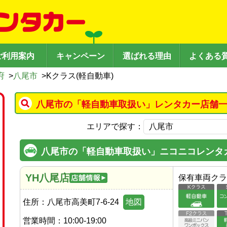
ご利用案内
キャンペーン
選ばれる理由
よくある
府
>
八尾市
>
Kクラス(軽自動車)
八尾市の「軽自動車取扱い」レンタカー店舗一
エリアで探す：
八尾市の「軽自動車取扱い」ニコニコレンタ
YH八尾店
保有車両クラ
住所：
八尾市高美町7-6-24
地図
営業時間：
10:00-19:00