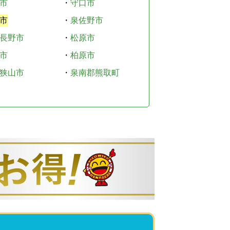
市
・
守口市
市
・
泉佐野市
長野市
・
松原市
市
・
柏原市
狭山市
・
泉南郡熊取町