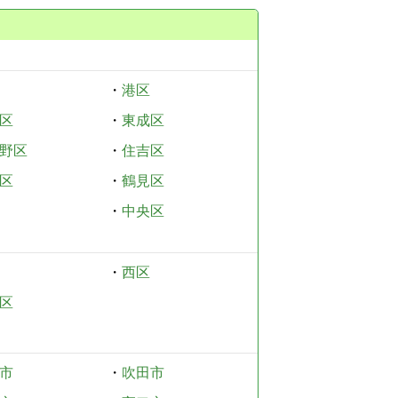
・
港区
区
・
東成区
野区
・
住吉区
区
・
鶴見区
・
中央区
・
西区
区
市
・
吹田市