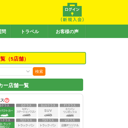
質問
トラベル
お客様の声
覧（5店舗）
検索
カー店舗一覧
ス