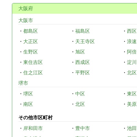
大阪府
大阪市
・
都島区
・
福島区
・
西区
・
大正区
・
天王寺区
・
浪速
・
生野区
・
旭区
・
阿倍
・
東住吉区
・
西成区
・
淀川
・
住之江区
・
平野区
・
北区
堺市
・
堺区
・
中区
・
東区
・
南区
・
北区
・
美原
その他市区町村
・
岸和田市
・
豊中市
・
池田