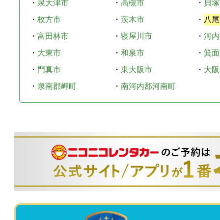
・
泉大津市
・
高槻市
・
貝塚
・
枚方市
・
茨木市
・
八尾
・
富田林市
・
寝屋川市
・
河内
・
大東市
・
和泉市
・
箕面
・
門真市
・
東大阪市
・
大阪
・
泉南郡岬町
・
南河内郡河南町