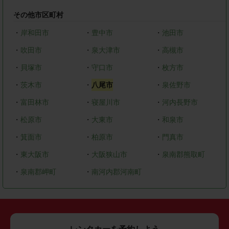
その他市区町村
・
岸和田市
・
豊中市
・
池田市
・
吹田市
・
泉大津市
・
高槻市
・
貝塚市
・
守口市
・
枚方市
・
茨木市
・
八尾市
・
泉佐野市
・
富田林市
・
寝屋川市
・
河内長野市
・
松原市
・
大東市
・
和泉市
・
箕面市
・
柏原市
・
門真市
・
東大阪市
・
大阪狭山市
・
泉南郡熊取町
・
泉南郡岬町
・
南河内郡河南町