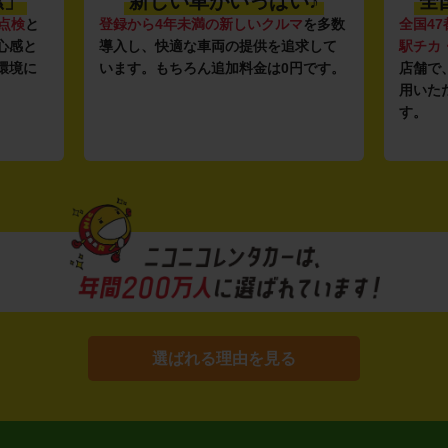
潔」
新しい車がいっぱい♪
全
点検
と
登録から4年未満の新しいクルマ
を多数
全国47
心感と
導入し、快適な車両の提供を追求して
駅チカ
環境に
います。もちろん追加料金は0円です。
店舗で
用いた
す。
選ばれる理由を見る