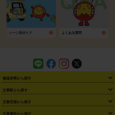
シーン別ガイド
よくある質問
都道府県から探す
・
北海道
・
青森県
・
岩手県
・
宮城県
・
秋田県
・
山形県
主要駅から探す
・
福島県
・
東京都
・
神奈川県
・
埼玉県
・
千葉県
・
茨城県
・
札幌駅
・
仙台駅
・
新宿駅
・
池袋駅
・
渋谷駅
・
東京駅
主要空港から探す
・
栃木県
・
群馬県
・
山梨県
・
愛知県
・
静岡県
・
岐阜県
・
横浜駅
・
川崎駅
・
大宮駅
・
西船橋駅
・
柏駅
・
名古屋駅
・
新千歳空港
・
仙台空港
主要都市から探す
・
長野県
・
新潟県
・
富山県
・
石川県
・
福井県
・
大阪府