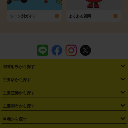
シーン別ガイド
よくある質問
都道府県から探す
・
北海道
・
青森県
・
岩手県
・
宮城県
・
秋田県
・
山形県
主要駅から探す
・
福島県
・
東京都
・
神奈川県
・
埼玉県
・
千葉県
・
茨城県
・
札幌駅
・
仙台駅
・
新宿駅
・
池袋駅
・
渋谷駅
・
東京駅
主要空港から探す
・
栃木県
・
群馬県
・
山梨県
・
愛知県
・
静岡県
・
岐阜県
・
横浜駅
・
川崎駅
・
大宮駅
・
西船橋駅
・
柏駅
・
名古屋駅
・
新千歳空港
・
仙台空港
主要都市から探す
・
長野県
・
新潟県
・
富山県
・
石川県
・
福井県
・
大阪府
・
大阪駅
・
難波駅
・
三宮駅
・
京都駅
・
広島駅
・
博多駅
・
成田空港
・
羽田空港
・
兵庫県
・
京都府
・
滋賀県
・
和歌山県
・
奈良県
・
三重県
・
札幌市
・
仙台市
車種から探す
・
熊本駅
・
那覇空港駅
・
中部国際空港セントレア
・
関西国際空港
・
鳥取県
・
島根県
・
岡山県
・
広島県
・
山口県
・
徳島県
・
千葉市
・
さいたま市