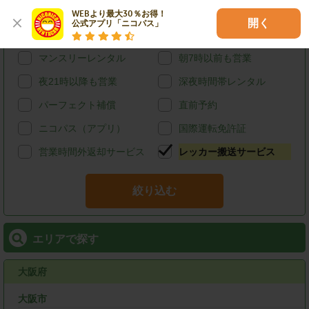
給油可能
ETCレンタル
WEBより最大30％お得！

開く
公式アプリ「ニコパス」
宅配レンタカー
ウィークリーレンタル
マンスリーレンタル
朝7時以前も営業
夜21時以降も営業
深夜時間帯レンタル
パーフェクト補償
直前予約
ニコパス（アプリ）
国際運転免許証
営業時間外返却サービス
レッカー搬送サービス
絞り込む
エリアで探す
大阪府
大阪市