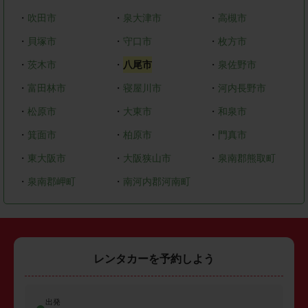
・
吹田市
・
泉大津市
・
高槻市
・
貝塚市
・
守口市
・
枚方市
・
茨木市
・
八尾市
・
泉佐野市
・
富田林市
・
寝屋川市
・
河内長野市
・
松原市
・
大東市
・
和泉市
・
箕面市
・
柏原市
・
門真市
・
東大阪市
・
大阪狭山市
・
泉南郡熊取町
・
泉南郡岬町
・
南河内郡河南町
レンタカーを予約しよう
出発