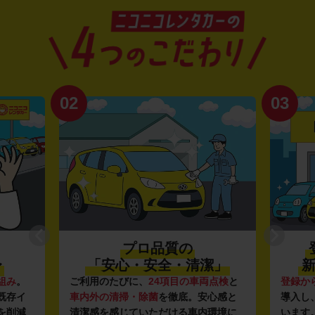
02
03
プロ品質の
〜
「安心・安全・清潔」
新
組み
。
ご利用のたびに、
24項目の車両点検
と
登録か
既存イ
車内外の清掃・除菌
を徹底。安心感と
導入し
を削減
清潔感を感じていただける車内環境に
います