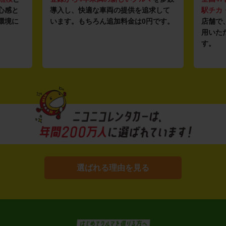
心感と
導入し、快適な車両の提供を追求して
駅チカ
環境に
います。もちろん追加料金は0円です。
店舗で
用いた
す。
選ばれる理由を見る