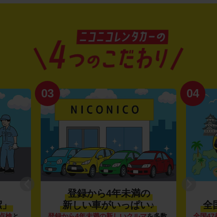
03
04
登録から4年未満の
潔」
新しい車がいっぱい♪
全
点検
と
登録から4年未満の新しいクルマ
を多数
全国47