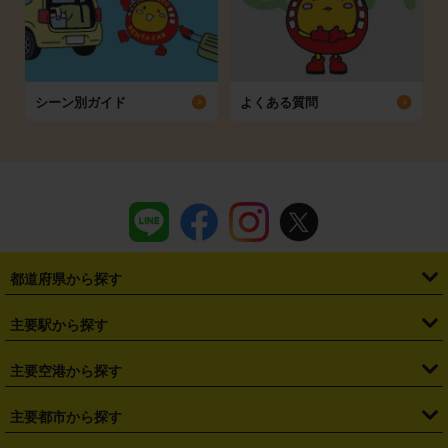
シーン別ガイド
よくある質問
都道府県から探す
・
北海道
・
青森県
・
岩手県
・
宮城県
・
秋田県
・
山形県
主要駅から探す
・
福島県
・
東京都
・
神奈川県
・
埼玉県
・
千葉県
・
茨城県
・
札幌駅
・
仙台駅
・
新宿駅
・
池袋駅
・
渋谷駅
・
東京駅
主要空港から探す
・
栃木県
・
群馬県
・
山梨県
・
愛知県
・
静岡県
・
岐阜県
・
横浜駅
・
川崎駅
・
大宮駅
・
西船橋駅
・
柏駅
・
名古屋駅
・
新千歳空港
・
仙台空港
主要都市から探す
・
長野県
・
新潟県
・
富山県
・
石川県
・
福井県
・
大阪府
・
大阪駅
・
難波駅
・
三宮駅
・
京都駅
・
広島駅
・
博多駅
・
成田空港
・
羽田空港