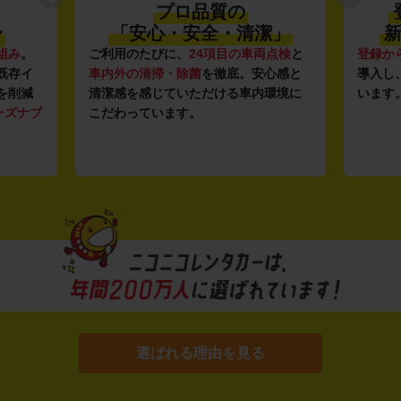
プロ品質の
〜
「安心・安全・清潔」
新
組み
。
ご利用のたびに、
24項目の車両点検
と
登録か
既存イ
車内外の清掃・除菌
を徹底。安心感と
導入し
を削減
清潔感を感じていただける車内環境に
います
ーズナブ
こだわっています。
選ばれる理由を見る