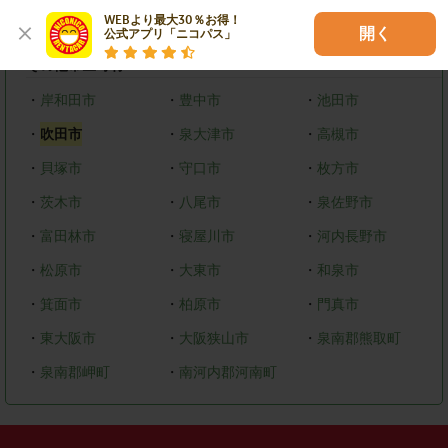
WEBより最大30％お得！

・
美原区
開く
公式アプリ「ニコパス」
その他市区町村
・
岸和田市
・
豊中市
・
池田市
・
吹田市
・
泉大津市
・
高槻市
・
貝塚市
・
守口市
・
枚方市
・
茨木市
・
八尾市
・
泉佐野市
・
富田林市
・
寝屋川市
・
河内長野市
・
松原市
・
大東市
・
和泉市
・
箕面市
・
柏原市
・
門真市
・
東大阪市
・
大阪狭山市
・
泉南郡熊取町
・
泉南郡岬町
・
南河内郡河南町