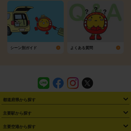
シーン別ガイド
よくある質問
都道府県から探す
・
北海道
・
青森県
・
岩手県
・
宮城県
・
秋田県
・
山形県
主要駅から探す
・
福島県
・
東京都
・
神奈川県
・
埼玉県
・
千葉県
・
茨城県
・
札幌駅
・
仙台駅
・
新宿駅
・
池袋駅
・
渋谷駅
・
東京駅
主要空港から探す
・
栃木県
・
群馬県
・
山梨県
・
愛知県
・
静岡県
・
岐阜県