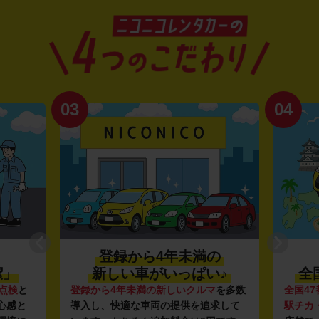
03
04
登録から4年未満の
潔」
新しい車がいっぱい♪
全
点検
と
登録から4年未満の新しいクルマ
を多数
全国47
心感と
導入し、快適な車両の提供を追求して
駅チカ