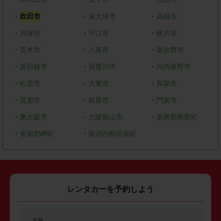
・
吹田市
・
泉大津市
・
高槻市
・
貝塚市
・
守口市
・
枚方市
・
茨木市
・
八尾市
・
泉佐野市
・
富田林市
・
寝屋川市
・
河内長野市
・
松原市
・
大東市
・
和泉市
・
箕面市
・
柏原市
・
門真市
・
東大阪市
・
大阪狭山市
・
泉南郡熊取町
・
泉南郡岬町
・
南河内郡河南町
レンタカーを予約しよう
出発