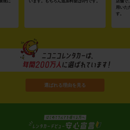
環境に
います。もちろん追加料金は0円です。
店舗で
用いた
す。
選ばれる理由を見る