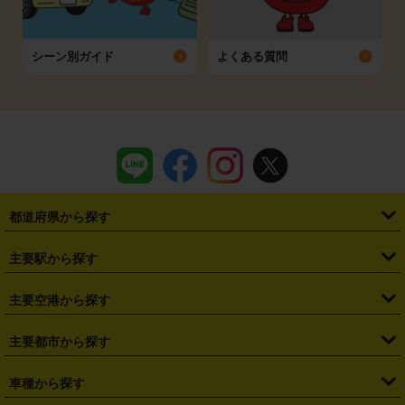
シーン別ガイド
よくある質問
都道府県から探す
・
北海道
・
青森県
・
岩手県
・
宮城県
・
秋田県
・
山形県
主要駅から探す
・
福島県
・
東京都
・
神奈川県
・
埼玉県
・
千葉県
・
茨城県
・
札幌駅
・
仙台駅
・
新宿駅
・
池袋駅
・
渋谷駅
・
東京駅
主要空港から探す
・
栃木県
・
群馬県
・
山梨県
・
愛知県
・
静岡県
・
岐阜県
・
横浜駅
・
川崎駅
・
大宮駅
・
西船橋駅
・
柏駅
・
名古屋駅
・
新千歳空港
・
仙台空港
主要都市から探す
・
長野県
・
新潟県
・
富山県
・
石川県
・
福井県
・
大阪府
・
大阪駅
・
難波駅
・
三宮駅
・
京都駅
・
広島駅
・
博多駅
・
成田空港
・
羽田空港
・
兵庫県
・
京都府
・
滋賀県
・
和歌山県
・
奈良県
・
三重県
・
札幌市
・
仙台市
車種から探す
・
熊本駅
・
那覇空港駅
・
中部国際空港セントレア
・
関西国際空港
・
鳥取県
・
島根県
・
岡山県
・
広島県
・
山口県
・
徳島県
・
千葉市
・
さいたま市