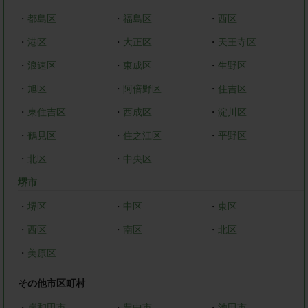
・
都島区
・
福島区
・
西区
・
港区
・
大正区
・
天王寺区
・
浪速区
・
東成区
・
生野区
・
旭区
・
阿倍野区
・
住吉区
・
東住吉区
・
西成区
・
淀川区
・
鶴見区
・
住之江区
・
平野区
・
北区
・
中央区
堺市
・
堺区
・
中区
・
東区
・
西区
・
南区
・
北区
・
美原区
その他市区町村
・
岸和田市
・
豊中市
・
池田市