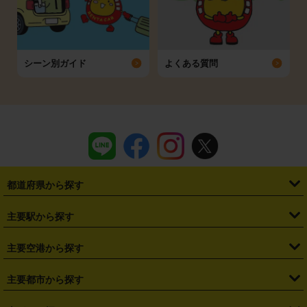
シーン別ガイド
よくある質問
都道府県から探す
・
北海道
・
青森県
・
岩手県
・
宮城県
・
秋田県
・
山形県
主要駅から探す
・
福島県
・
東京都
・
神奈川県
・
埼玉県
・
千葉県
・
茨城県
・
札幌駅
・
仙台駅
・
新宿駅
・
池袋駅
・
渋谷駅
・
東京駅
主要空港から探す
・
栃木県
・
群馬県
・
山梨県
・
愛知県
・
静岡県
・
岐阜県
・
横浜駅
・
川崎駅
・
大宮駅
・
西船橋駅
・
柏駅
・
名古屋駅
・
新千歳空港
・
仙台空港
主要都市から探す
・
長野県
・
新潟県
・
富山県
・
石川県
・
福井県
・
大阪府
・
大阪駅
・
難波駅
・
三宮駅
・
京都駅
・
広島駅
・
博多駅
・
成田空港
・
羽田空港
・
兵庫県
・
京都府
・
滋賀県
・
和歌山県
・
奈良県
・
三重県
・
札幌市
・
仙台市