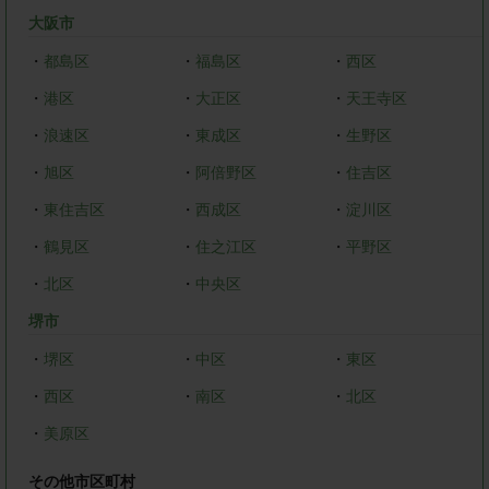
大阪市
・
都島区
・
福島区
・
西区
・
港区
・
大正区
・
天王寺区
・
浪速区
・
東成区
・
生野区
・
旭区
・
阿倍野区
・
住吉区
・
東住吉区
・
西成区
・
淀川区
・
鶴見区
・
住之江区
・
平野区
・
北区
・
中央区
堺市
・
堺区
・
中区
・
東区
・
西区
・
南区
・
北区
・
美原区
その他市区町村