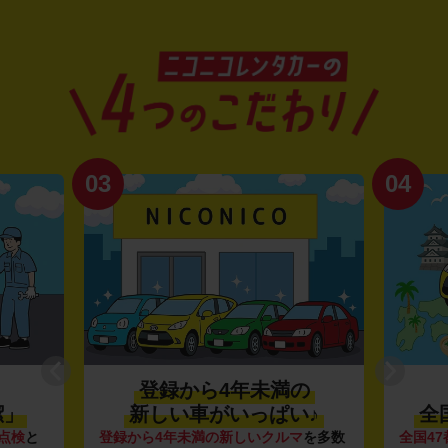
03
04
登録から4年未満の
潔」
新しい車がいっぱい♪
全
点検
と
登録から4年未満の新しいクルマ
を多数
全国47