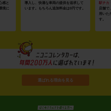
心感と
導入し、快適な車両の提供を追求して
駅チカ
環境に
います。もちろん追加料金は0円です。
店舗で
用いた
す。
選ばれる理由を見る