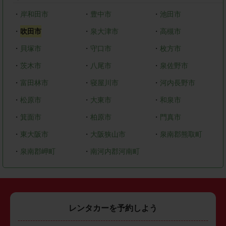
・
岸和田市
・
豊中市
・
池田市
・
吹田市
・
泉大津市
・
高槻市
・
貝塚市
・
守口市
・
枚方市
・
茨木市
・
八尾市
・
泉佐野市
・
富田林市
・
寝屋川市
・
河内長野市
・
松原市
・
大東市
・
和泉市
・
箕面市
・
柏原市
・
門真市
・
東大阪市
・
大阪狭山市
・
泉南郡熊取町
・
泉南郡岬町
・
南河内郡河南町
レンタカーを予約しよう