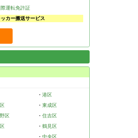
国際運転免許証
レッカー搬送サービス
・
港区
区
・
東成区
野区
・
住吉区
区
・
鶴見区
・
中央区