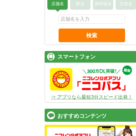
店舗名
駅名
新幹線名
空港名
検索
スマートフォン
⇒ アプリなら最短3分スピード出発！
おすすめコンテンツ