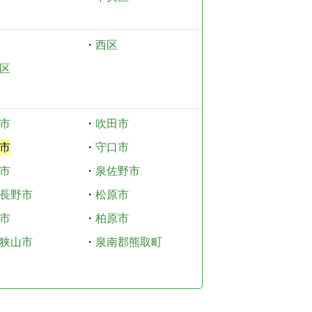
・
西区
区
市
・
吹田市
市
・
守口市
市
・
泉佐野市
長野市
・
松原市
市
・
柏原市
狭山市
・
泉南郡熊取町