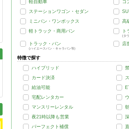
軽自動車
コ
ステーションワゴン・セダン
SU
ミニバン・ワンボックス
高
軽トラック・商用バン
ト
(タ
トラック・バン
店
(ハイエースバン・キャラバン等)
特徴で探す
ハイブリッド
カード決済
給油可能
E
宅配レンタカー
マンスリーレンタル
夜21時以降も営業
パーフェクト補償