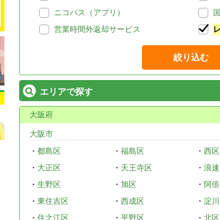
ニコパス（アプリ）
営業時間外返却サービス
絞り込む
エリアで探す
大阪府
大阪市
・
都島区
・
福島区
・
西区
・
大正区
・
天王寺区
・
浪速
・
生野区
・
旭区
・
阿倍
・
東住吉区
・
西成区
・
淀川
・
住之江区
・
平野区
・
北区