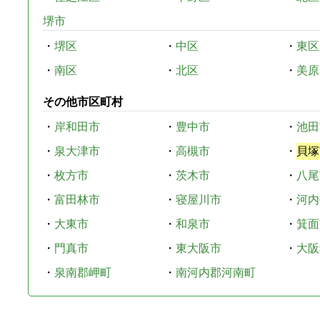
堺市
・
堺区
・
中区
・
東区
・
南区
・
北区
・
美原
その他市区町村
・
岸和田市
・
豊中市
・
池田
・
泉大津市
・
高槻市
・
貝塚
・
枚方市
・
茨木市
・
八尾
・
富田林市
・
寝屋川市
・
河内
・
大東市
・
和泉市
・
箕面
・
門真市
・
東大阪市
・
大阪
・
泉南郡岬町
・
南河内郡河南町