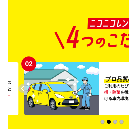
02
円〜
プロ品質
リンス
ご利用のたび
ること
掃・除菌
を徹
う
リー
ける車内環境