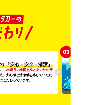
03
の
「安心・安全・清潔」
に、
24項目の車両点検
と
車内外の清
底。安心感と清潔感を感じていただ
にこだわっています。