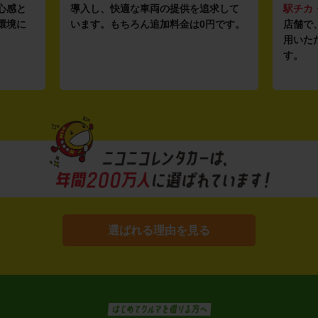
心感と
導入し、快適な車両の提供を追求して
駅チカ
環境に
います。もちろん追加料金は0円です。
店舗で
用いた
す。
選ばれる理由を見る