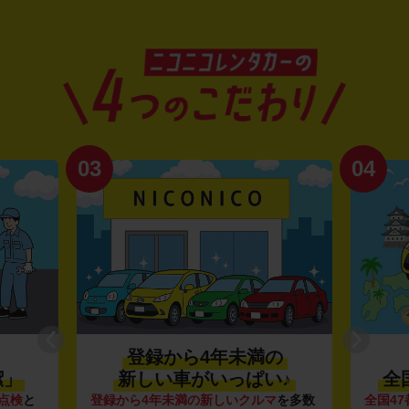
03
04
登録から4年未満の
潔」
新しい車がいっぱい♪
全
点検
と
登録から4年未満の新しいクルマ
を多数
全国47