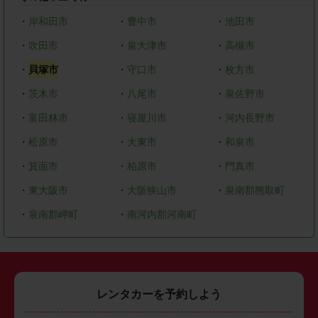
・
岸和田市
・
豊中市
・
池田市
・
吹田市
・
泉大津市
・
高槻市
・
貝塚市
・
守口市
・
枚方市
・
茨木市
・
八尾市
・
泉佐野市
・
富田林市
・
寝屋川市
・
河内長野市
・
松原市
・
大東市
・
和泉市
・
箕面市
・
柏原市
・
門真市
・
東大阪市
・
大阪狭山市
・
泉南郡熊取町
・
泉南郡岬町
・
南河内郡河南町
レンタカーを予約しよう