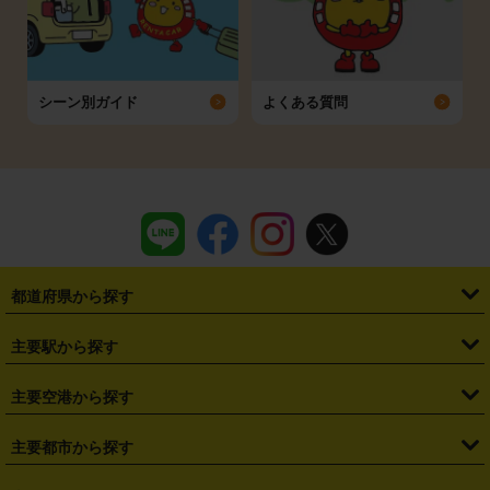
シーン別ガイド
よくある質問
都道府県から探す
・
北海道
・
青森県
・
岩手県
・
宮城県
・
秋田県
・
山形県
主要駅から探す
・
福島県
・
東京都
・
神奈川県
・
埼玉県
・
千葉県
・
茨城県
・
札幌駅
・
仙台駅
・
新宿駅
・
池袋駅
・
渋谷駅
・
東京駅
主要空港から探す
・
栃木県
・
群馬県
・
山梨県
・
愛知県
・
静岡県
・
岐阜県
・
横浜駅
・
川崎駅
・
大宮駅
・
西船橋駅
・
柏駅
・
名古屋駅
・
新千歳空港
・
仙台空港
主要都市から探す
・
長野県
・
新潟県
・
富山県
・
石川県
・
福井県
・
大阪府
・
大阪駅
・
難波駅
・
三宮駅
・
京都駅
・
広島駅
・
博多駅
・
成田空港
・
羽田空港
・
兵庫県
・
京都府
・
滋賀県
・
和歌山県
・
奈良県
・
三重県
・
札幌市
・
仙台市