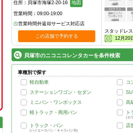
住所：
貝塚市海塚2-20-16
地図
営業時間：
09:00-19:00
営業時間外返却サービス対応店
スタッドレス
この店舗で予約する
12
月
20
貝塚市のニコニコレンタカーを条件検索
車種別で探す
軽自動車
コ
ステーションワゴン・セダン
SU
ミニバン・ワンボックス
高
軽トラック・商用バン
ト
(タ
トラック・バン
店
(ハイエースバン・キャラバン等)