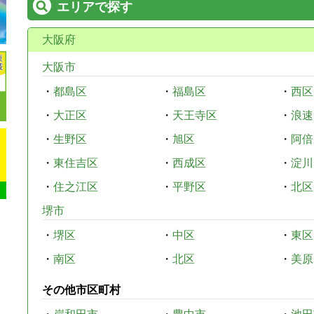
エリアで探す
大阪府
大阪市
・
都島区
・
福島区
・
西区
・
大正区
・
天王寺区
・
浪速
・
生野区
・
旭区
・
阿倍
・
東住吉区
・
西成区
・
淀川
・
住之江区
・
平野区
・
北区
堺市
・
堺区
・
中区
・
東区
・
南区
・
北区
・
美原
その他市区町村