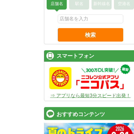
店舗名
駅名
新幹線名
空港名
検索
スマートフォン
⇒ アプリなら最短3分スピード出発！
おすすめコンテンツ