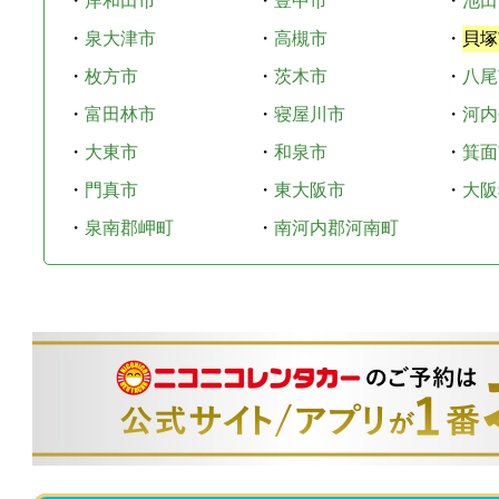
・
岸和田市
・
豊中市
・
池田
・
泉大津市
・
高槻市
・
貝塚
・
枚方市
・
茨木市
・
八尾
・
富田林市
・
寝屋川市
・
河内
・
大東市
・
和泉市
・
箕面
・
門真市
・
東大阪市
・
大阪
・
泉南郡岬町
・
南河内郡河南町