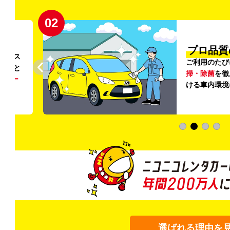
02
円〜
プロ品質
リンス
ご利用のたび
ること
掃・除菌
を徹
う
リー
ける車内環境
選ばれる理由を