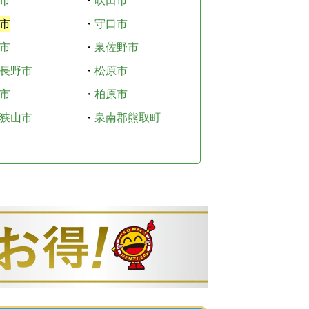
市
・
吹田市
市
・
守口市
市
・
泉佐野市
長野市
・
松原市
市
・
柏原市
狭山市
・
泉南郡熊取町