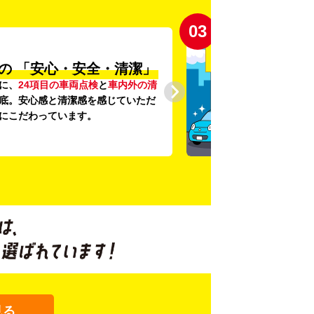
03
の
「安心・安全・清潔」
に、
24項目の車両点検
と
車内外の清
底。安心感と清潔感を感じていただ
にこだわっています。
見る