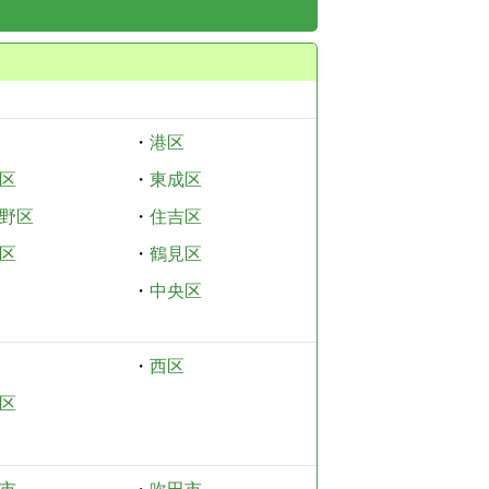
・
港区
区
・
東成区
野区
・
住吉区
区
・
鶴見区
・
中央区
・
西区
区