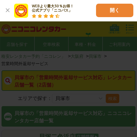
WEBより最大30％お得！

開く
公式アプリ「ニコパス」
店舗を探す
空車検索
車種・料金
ご利用案内
>
>
>
格安レンタカー予約「ニコレン」
大阪府
貝塚市
営業時間外返却サービス
貝塚市の「営業時間外返却サービス対応」レンタカー
店舗一覧（2店舗）
エリアで探す：
検索
貝塚市の「営業時間外返却サービス対応」ニコニコレ
ンタカー店舗一覧
貝塚二色浜店