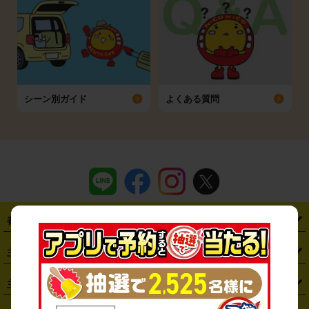
シーン別ガイド
よくある質問
都道府県から探す
・
北海道
・
青森県
・
岩手県
・
宮城県
・
秋田県
・
山形県
主要駅から探す
・
福島県
・
東京都
・
神奈川県
・
埼玉県
・
千葉県
・
茨城県
・
札幌駅
・
仙台駅
・
新宿駅
・
池袋駅
・
渋谷駅
・
東京駅
主要空港から探す
・
栃木県
・
群馬県
・
山梨県
・
愛知県
・
静岡県
・
岐阜県
・
横浜駅
・
川崎駅
・
大宮駅
・
西船橋駅
・
柏駅
・
名古屋駅