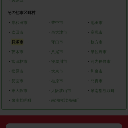
・
美原区
その他市区町村
・
岸和田市
・
豊中市
・
池田市
・
吹田市
・
泉大津市
・
高槻市
・
貝塚市
・
守口市
・
枚方市
・
茨木市
・
八尾市
・
泉佐野市
・
富田林市
・
寝屋川市
・
河内長野市
・
松原市
・
大東市
・
和泉市
・
箕面市
・
柏原市
・
門真市
・
東大阪市
・
大阪狭山市
・
泉南郡熊取町
・
泉南郡岬町
・
南河内郡河南町