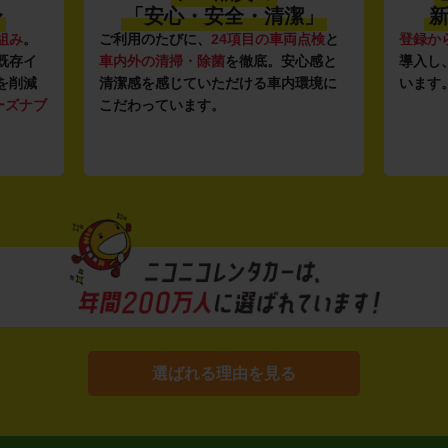
〜
「安心・安全・清潔」
新
組み
。
ご利用のたびに、
24項目の車両点検
と
登録か
既存イ
車内外の清掃・除菌
を徹底。安心感と
導入し
を削減
清潔感を感じていただける車内環境に
います
ーズナブ
こだわっています。
選ばれる理由を見る