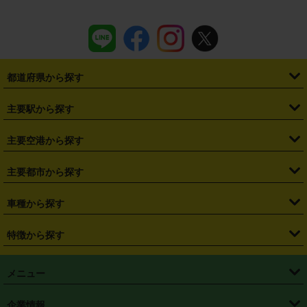
都道府県から探す
・
北海道
・
青森県
・
岩手県
・
宮城県
・
秋田県
・
山形県
主要駅から探す
・
福島県
・
東京都
・
神奈川県
・
埼玉県
・
千葉県
・
茨城県
・
札幌駅
・
仙台駅
・
新宿駅
・
池袋駅
・
渋谷駅
・
東京駅
主要空港から探す
・
栃木県
・
群馬県
・
山梨県
・
愛知県
・
静岡県
・
岐阜県
・
横浜駅
・
川崎駅
・
大宮駅
・
西船橋駅
・
柏駅
・
名古屋駅
・
新千歳空港
・
仙台空港
主要都市から探す
・
長野県
・
新潟県
・
富山県
・
石川県
・
福井県
・
大阪府
・
大阪駅
・
難波駅
・
三宮駅
・
京都駅
・
広島駅
・
博多駅
・
成田空港
・
羽田空港
・
兵庫県
・
京都府
・
滋賀県
・
和歌山県
・
奈良県
・
三重県
・
札幌市
・
仙台市
車種から探す
・
熊本駅
・
那覇空港駅
・
中部国際空港セントレア
・
関西国際空港
・
鳥取県
・
島根県
・
岡山県
・
広島県
・
山口県
・
徳島県
・
千葉市
・
さいたま市
・
軽自動車
・
コンパクトカー
・
ステーションワゴン・セダン
特徴から探す
・
大阪国際空港（伊丹空港）
・
神戸空港
・
香川県
・
愛媛県
・
高知県
・
福岡県
・
佐賀県
・
長崎県
・
横浜市
・
川崎市
・
ミニバン・ワンボックス
・
高級ミニバン・ワンボックス
・
SUV
・
岡山空港
・
徳島空港
・
ハイブリッド
・
宅配レンタカー
・
ETCカードレンタル
・
熊本県
・
大分県
・
宮崎県
・
鹿児島県
・
沖縄県
・
相模原市
・
新潟市
メニュー
・
軽トラック・商用バン
・
福岡空港
・
鹿児島空港
・
長期レンタル
・
深夜時間帯レンタル
・
免責補償プラス
・
静岡市
・
浜松市
・
・
トラック・バン
トップページ
・
はじめての方へ
・
ご利用案内
(タウンエースバン、ライトエースバン等)
企業情報
・
那覇空港
・
パーフェクト補償
・
スタッドレスタイヤ
・
直前予約