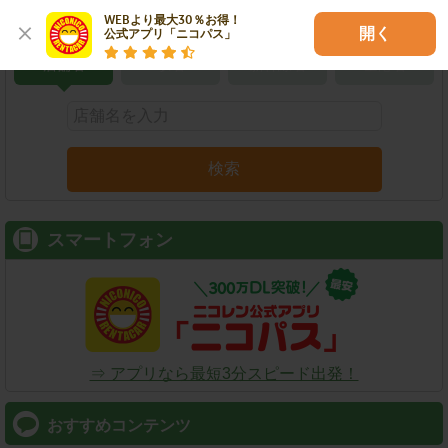
こだわり条件で検索
WEBより最大30％お得！

開く
公式アプリ「ニコパス」
店舗名
駅名
新幹線名
空港名
検索
スマートフォン
⇒ アプリなら最短3分スピード出発！
おすすめコンテンツ