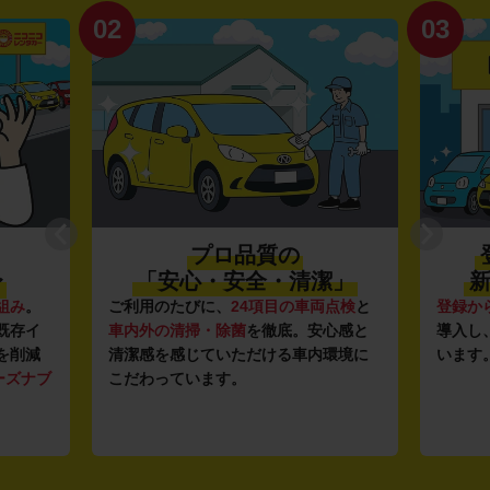
02
03
プロ品質の
〜
「安心・安全・清潔」
新
組み
。
ご利用のたびに、
24項目の車両点検
と
登録か
既存イ
車内外の清掃・除菌
を徹底。安心感と
導入し
を削減
清潔感を感じていただける車内環境に
います
ーズナブ
こだわっています。