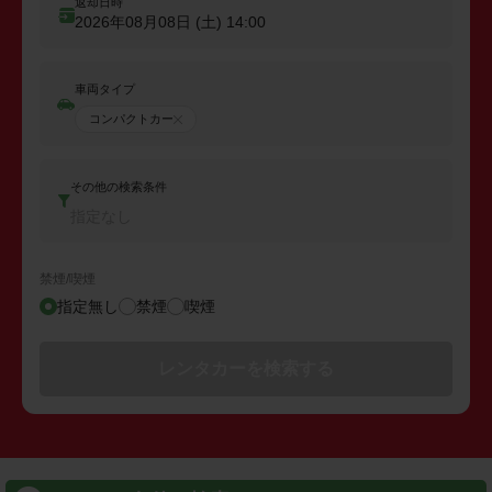
返却日時
2026年08月08日 (土)
14:00
車両タイプ
コンパクトカー
その他の検索条件
指定なし
禁煙/喫煙
指定無し
禁煙
喫煙
レンタカーを検索する