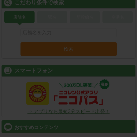
こだわり条件で検索
店舗名
駅名
新幹線名
空港名
検索
スマートフォン
⇒ アプリなら最短3分スピード出発！
おすすめコンテンツ