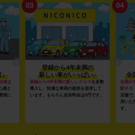
03
04
登録から4年未満の
潔」
新しい車がいっぱい♪
全
点検
と
登録から4年未満の新しいクルマ
を多数
全国47
心感と
導入し、快適な車両の提供を追求して
駅チカ
環境に
います。もちろん追加料金は0円です。
店舗で
用いた
す。