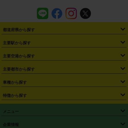
都道府県から探す
・
北海道
・
青森県
・
岩手県
・
宮城県
・
秋田県
・
山形県
主要駅から探す
・
福島県
・
東京都
・
神奈川県
・
埼玉県
・
千葉県
・
茨城県
・
札幌駅
・
仙台駅
・
新宿駅
・
池袋駅
・
渋谷駅
・
東京駅
主要空港から探す
・
栃木県
・
群馬県
・
山梨県
・
愛知県
・
静岡県
・
岐阜県
・
横浜駅
・
川崎駅
・
大宮駅
・
西船橋駅
・
柏駅
・
名古屋駅
・
新千歳空港
・
仙台空港
主要都市から探す
・
長野県
・
新潟県
・
富山県
・
石川県
・
福井県
・
大阪府
・
大阪駅
・
難波駅
・
三宮駅
・
京都駅
・
広島駅
・
博多駅
・
成田空港
・
羽田空港
・
兵庫県
・
京都府
・
滋賀県
・
和歌山県
・
奈良県
・
三重県
・
札幌市
・
仙台市
車種から探す
・
熊本駅
・
那覇空港駅
・
中部国際空港セントレア
・
関西国際空港
・
鳥取県
・
島根県
・
岡山県
・
広島県
・
山口県
・
徳島県
・
千葉市
・
さいたま市
・
軽自動車
・
コンパクトカー
・
ステーションワゴン・セダン
特徴から探す
・
大阪国際空港（伊丹空港）
・
神戸空港
・
香川県
・
愛媛県
・
高知県
・
福岡県
・
佐賀県
・
長崎県
・
横浜市
・
川崎市
・
ミニバン・ワンボックス
・
高級ミニバン・ワンボックス
・
SUV
・
岡山空港
・
徳島空港
・
ハイブリッド
・
宅配レンタカー
・
ETCカードレンタル
・
熊本県
・
大分県
・
宮崎県
・
鹿児島県
・
沖縄県
・
相模原市
・
新潟市
メニュー
・
軽トラック・商用バン
・
福岡空港
・
鹿児島空港
・
長期レンタル
・
深夜時間帯レンタル
・
免責補償プラス
・
静岡市
・
浜松市
・
・
トラック・バン
トップページ
・
はじめての方へ
・
ご利用案内
(タウンエースバン、ライトエースバン等)
企業情報
・
那覇空港
・
パーフェクト補償
・
スタッドレスタイヤ
・
直前予約